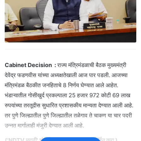
Cabinet Decision :
राज्य मंत्रिमंडळाची बैठक मुख्यमंत्री
देवेंद्र फडणवीस यांच्या अध्यक्षतेखाली आज पार पडली. आजच्या
मंत्रिमंडळ बैठकीत जनहिताचे 8 निर्णय घेण्यात आले आहेत.
भंडाऱ्यातील गोसीखुर्द प्रकल्पाला 25 हजार 972 कोटी 69 लाख
रुपयांच्या तरतूदीस सुधारित प्रशासकीय मान्यता देण्यात आली आहे.
तर पुणे जिल्ह्यातील पुणे जिल्ह्यातील तळेगाव ते चाकण या चार पदरी
उन्नत मार्गालाही मंजुरी देण्यात आली आहे.
(
'NDTV मराठी' चं अधिकृत व्हॉट्सअ‍ॅप चॅनल जॉईन करा
)