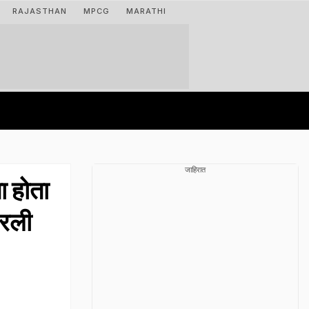
RAJASTHAN
MPCG
MARATHI
जाहिरात
 होता
ठरली