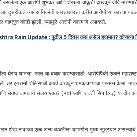
े बसलेला एक आरोपी शुभंकर आणि शेखला चाकूची दाखवून जीवे मारण्याच
ला. दुसरीकडे व्यावसायिकांनी आरडाओरडा करीत आरोपींच्या कारचा पाठल
 वाहतूक कोंडी झाली, ज्यामुळे आरोपी कारमध्ये अडकले.
htra Rain Update : पुढील 5 दिवस कसं असेल हवामान? कोणत्या जिल
डीला घेराव घातला. स्वतःचा बचाव करण्यासाठी, आरोपींपैकी एकाने महाराष्ट्
तर इतरांनी पोलिसांची काठी दाखवून धमकावण्याचा प्रयत्न केला. मात्र, 
णि संतप्त जमावाने संजय म्हात्रे (५०) आणि शक्ती सिंग (४३) या दोन आर
रान शेख नावाच्या एका अन्य व्यक्तीला यामागील मुख्य सूत्रधार असल्याचं