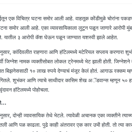
न एक विचित्र घटना समोर आली आहे. वाहतूक कोंडीमुळे चोरांना पकडण
टना समोर आली आहे. एका व्यावसायिकाला लुटून पळून जाणारे आरोपी मुं
ले. यातील ३ आरोपी कॅश घेऊन पळून जाण्यात यशस्वी झाले आहेत.
तीनुसार, कांदिवलीत राहणारा आणि हॉटेलमध्ये मटेरियल सप्लाय करणारा शु
्वी जिग्नेश नामक व्यक्तीसोबत लोकल ट्रेनमध्ये भेट झाली होती. जिग्नेशने 
त बिझनेससाठी १० लाख रुपये देण्याचं मंजूर केलं होतं. आगाऊ रक्कम म्हणू
गितले. शुभंकर आणि त्याचे साथीदार कासिम शेख अॅडवान्स म्हणून ५० ह
ृंदावन हॉटेलमध्ये पोहोचला.
ी...
नुसार, दोन्ही व्यावसायिक तेथे भेटले. त्यावेळी अचानक एका व्यक्तीने त्याच्
तली आणि पळ काढला. पुढे काही अंतरावर एक कार उभी होती. तो त्या कार