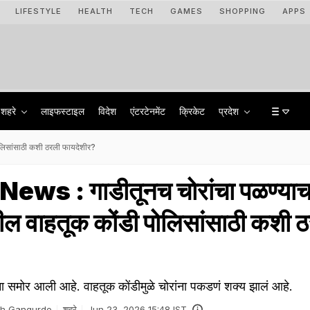
LIFESTYLE
HEALTH
TECH
GAMES
SHOPPING
APPS
शहरे
लाइफस्टाइल
विदेश
एंटरटेनमेंट
क्रिकेट
प्रदेश
ोलिसांसाठी कशी ठरली फायदेशीर?
s : गाडीतूनच चोरांचा पळण्याचा
ईतील वाहतूक कोंडी पोलिसांसाठी कशी 
ना समोर आली आहे. वाहतूक कोंडीमुळे चोरांना पकडणं शक्य झालं आहे.
sh Gangurde
शहरे
Jun 23, 2026 15:48 IST