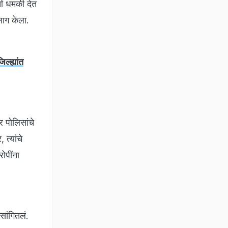
ी धमकी देत
ाग केला.
्ह्यांत
र पोलिसांचे
त्यांचे
ोपींना
 सांगितलं.