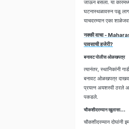
जाऊन बसला. या कारमध्य
घटनास्थळावरुन पळू लाग
याचदरम्यान एका शाळेजवळ
नक्की वाचा - Maharas
पावसाची हजेरी?
बनावट पोलीस ओळखपत्र
त्यानंतर, स्थानिकांनी गा
बनावट ओळखपत्र दाखवले. 
प्रयत्न अयशस्वी ठरले आ
पकडले.
चौकशीदरम्यान खुलासा...
चौकशीदरम्यान दोघांनी इम