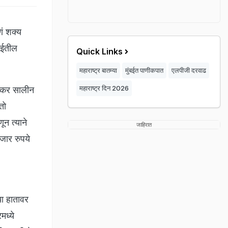
ं शक्य
बईतील
Quick Links
महाराष्ट्र बातम्या
मुंबईत पाणीकपात
एलपीजी दरवाढ
महाराष्ट्र दिन 2026
भंकर सालीन
तो
न त्याने
जाहिरात
जार रुपये
या हातावर
मध्ये