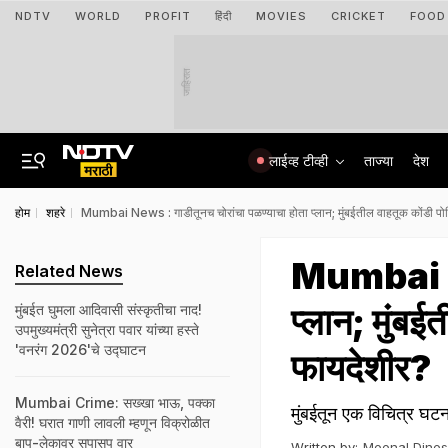
NDTV
WORLD
PROFIT
हिंदी
MOVIES
CRICKET
FOOD
जाहिरात
लाईव्ह टीव्ही
ताज्या
देश
होम
शहरे
Mumbai News : गाडीतूनच चोरांचा पळण्याचा होता प्लान; मुंबईतील वाहतूक कोंडी प
Mumbai New
Related News
प्लान; मुंब
मुंबईत घुमला आदिवासी संस्कृतीचा नाद!
उपमुख्यमंत्री सुनेत्रा पवार यांच्या हस्ते
'वनरंग 2026'चे उद्घाटन
फायदेशीर?
Mumbai Crime: सख्खा भाऊ, पक्का
मुंबईतून एक विचित्र घट
वैरी! घरात गाणी लावली म्हणून विक्रोळीत
बाप-लेकावर सपासप वार
Written by:
Meenal Dine