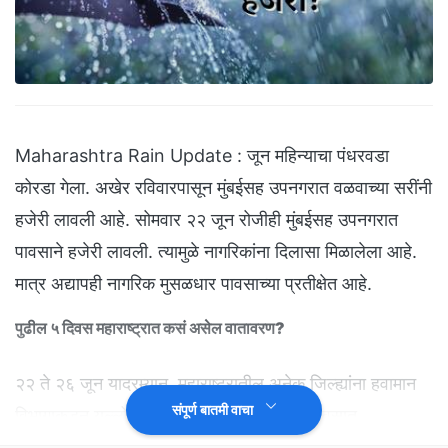
Maharashtra Rain Update : जून महिन्याचा पंधरवडा
कोरडा गेला. अखेर रविवारपासून मुंबईसह उपनगरात वळवाच्या सरींनी
हजेरी लावली आहे. सोमवार २२ जून रोजीही मुंबईसह उपनगरात
पावसाने हजेरी लावली. त्यामुळे नागरिकांना दिलासा मिळालेला आहे.
मात्र अद्यापही नागरिक मुसळधार पावसाच्या प्रतीक्षेत आहे.
पुढील ५ दिवस महाराष्ट्रात कसं असेल वातावरण?
२२ ते २६ जून यादरम्यान, महाराष्ट्रातील अनेक जिल्ह्यांना हवामान
संपूर्ण बातमी वाचा
विभागाकडून यल्लो अलर्ट देण्यात आला आहे. या दिवसात
महाराष्ट्रातील काही जिल्ह्यात ढगांच्या गडगडासह पावसाची शक्यता