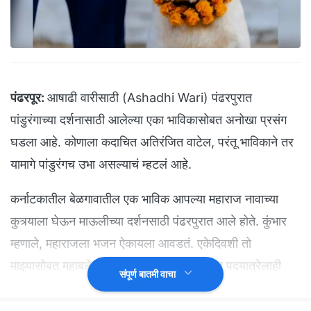
पंढरपूर:
आषाढी वारीसाठी (Ashadhi Wari) पंढरपुरात
पांडुरंगाच्या दर्शनासाठी आलेल्या एका भाविकासोबत अनोखा प्रसंग
घडला आहे. कोणाला कदाचित अतिरंजित वाटेल, परंतू भाविकाने तर
यामागे पांडुरंगच उभा असल्याचं म्हटलं आहे.
कर्नाटकातील बेळगावातील एक भाविक आपल्या महाराज नावाच्या
कुत्र्याला घेऊन माऊलीच्या दर्शनसाठी पंढरपुरात आले होते. कुंभार
म्हणाले, महाराजला भजन ऐकायला आवडतं. एकेदिवशी तो
माझ्यासोबत महाबळेश्वरजवळील ज्योतिबा मंदिराच्या पदयात्रेलाही
संपूर्ण बातमी वाचा
आला होता. जूनच्या शेवटच्या आठवड्यात कमलेश कुंभार पंढरपुरला
वारीसाठी गेले होते. ते निघाले तेव्हा त्यांचा कुत्रा महाराजदेखील