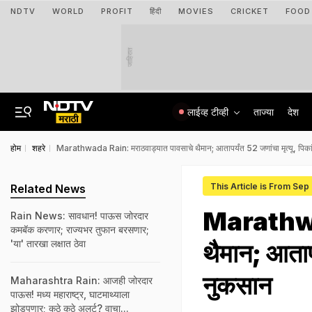
NDTV
WORLD
PROFIT
हिंदी
MOVIES
CRICKET
FOOD
जाहिरात
लाईव्ह टीव्ही
ताज्या
देश
होम
शहरे
Marathwada Rain: मराठवाड्यात पावसाचे थैमान; आतापर्यंत 52 जणांचा मृत्यू, पिकां
This Article is From Sep
Related News
Marathwad
Rain News: सावधान! पाऊस जोरदार
कमबॅक करणार; राज्यभर तुफान बरसणार;
'या' तारखा लक्षात ठेवा
थैमान; आतापर्
नुकसान
Maharashtra Rain: आजही जोरदार
पाऊस! मध्य महाराष्ट्र, घाटमाथ्याला
झोडपणार; कुठे कुठे अलर्ट? वाचा...