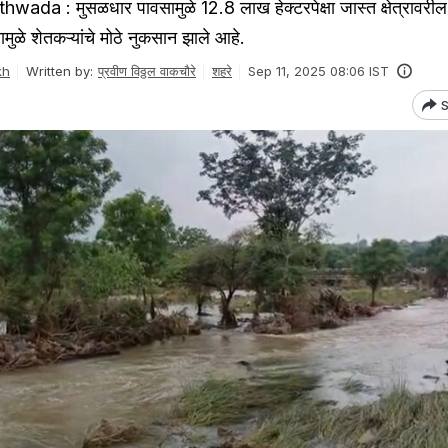
da : मुसळधार पावसामुळे 12.8 लाख हेक्टरपेक्षा जास्त क्षेत्रावरील
ामुळे शेतकऱ्यांचे मोठे नुकसान झाले आहे.
kh
Written by:
प्रवीण विठ्ठल वाकचौरे
शहरे
Sep 11, 2025 08:06 IST
S