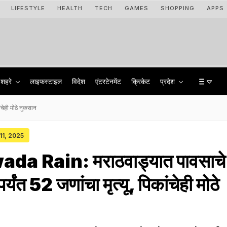
LIFESTYLE
HEALTH
TECH
GAMES
SHOPPING
APPS
शहरे
लाइफस्टाइल
विदेश
एंटरटेनमेंट
क्रिकेट
प्रदेश
चेही मोठे नुकसान
 11, 2025
a Rain: मराठवाड्यात पावसाचे
यंत 52 जणांचा मृत्यू, पिकांचेही मोठे