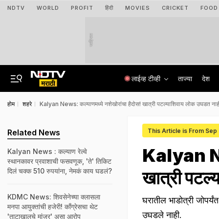
NDTV
WORLD
PROFIT
हिंदी
MOVIES
CRICKET
FOOD
जाहिरात
लाईव्ह टीव्ही
ताज्या
देश
होम
शहरे
Kalyan News: कल्याणमध्ये नशेखोरांचा हैदोस! खात्री पटल्याशिवाय लोक उघडत नाह
This Article is From Sep
Related News
Kalyan New
Kalyan News : कल्याण रेल्वे
स्थानकावर प्रवाशाची फसवणूक, 'ते' तिकिट
दिलं चक्क 510 रुपयांना, नेमकं काय घडलं?
खात्री पटल
KDMC News: शिवसेनेच्या क्लासला
घरातील भाडोत्री जोपर्यंत
मनपा आयुक्तांची हजेरी! काँग्रेसचा थेट
उघडले नाही.
'ताटाखालचे मांजर' असा आरोप