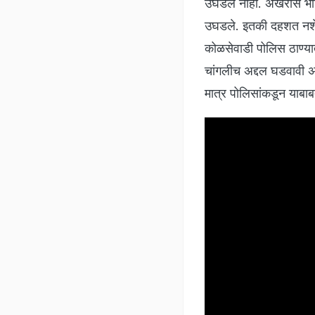
उघडले नाही. अखेरीस भाडो
उघडले. इतकी दहशत नशेखो
कोळसेवाडी पोलिस ठाण्यात
चांगलीच अद्दल घडवावी अश
मात्र पोलिसांकडून याबाब