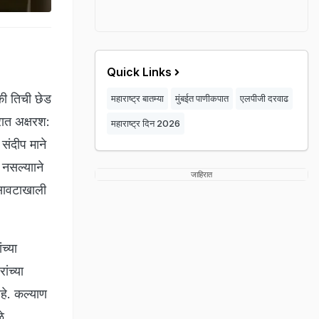
Quick Links
की तिची छेड
महाराष्ट्र बातम्या
मुंबईत पाणीकपात
एलपीजी दरवाढ
रात अक्षरश:
महाराष्ट्र दिन 2026
संदीप माने
नसल्यााने
जाहिरात
 सावटाखाली
च्या
ंच्या
हे. कल्याण
े