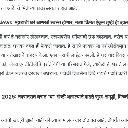
ावरण आहे. ते भितीच्या छत्रछायत राहात आहेत.
s: म्हाडाची घरं आणखी स्वस्त होणार, नव्या किंमत ऐकून तुम्ही ही व्ह
ची दारं हे नशेखोर ठोठावतात. रस्त्यावरील महिलांची छेड काढतात. तसेच घरा
रतात. घरावर दगड ही फेकले जातात. हे सगळे प्रकार या नशेखोरांकडून 
 तर या नशेखारांने कहरच केला. एका घराची लाईट कापली. हे घर चार दिवस 
की, जेव्हा एनडीटीव्हीचे प्रतिनिधी या परिसरात गेले, त्यावेळी ही घरातील व
री केल्यानंतरच दरवाजा उघडला. यावेळी शिवसेना शिंदे गटाचे पदाधिकारी 
025: नवरात्रात घरात 'या' गोष्टी आणल्याने वाढते सुख-समृद्धी, मिळतो
 त्याची खात्री झाली नाही की त्याचा मालक दार ठोठावत आहे, तोपर्यंत त्याने