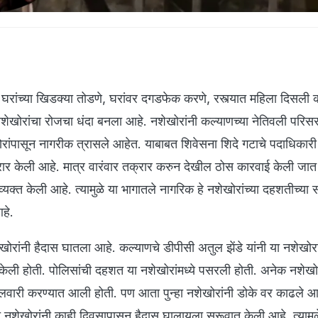
या घरांच्या खिडक्या तोडणे, घरांवर दगडफेक करणे, रस्त्यात महिला दिसली 
ेखोरांचा रोजचा धंदा बनला आहे. नशेखोरांनी कल्याणच्या नेतिवली परिस
रांपासून नागरीक त्रासले आहेत. याबाबत शिवेसना शिदे गटाचे पदाधिकारी 
रार केली आहे. मात्र वारंवार तक्रार करुन देखील ठोस कारवाई केली जात 
व्यक्त केली आहे. त्यामुळे या भागातले नागरिक हे नशेखोरांच्या दहशतीच्या
आहे.
खोरांनी हैदास घातला आहे. कल्याणचे डीपीसी अतुल झेंडे यांनी या नशेखोरां
 केली होती. पोलिसांची दहशत या नशेखोरांमध्ये पसरली होती. अनेक नशेखोरा
जेलवारी करण्यात आली होती. पण आता पुन्हा नशेखोरांनी डोके वर काढले आ
ात नशेखोरांनी काही दिवसापासून हैदास घालायला सुरूवात केली आहे. त्यामुळ