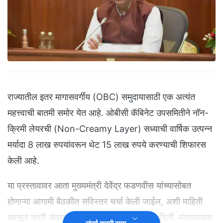
राज्यातील इतर मागासवर्गीय (OBC) समुदायासाठी एक अत्यंत
महत्त्वाची बातमी समोर येत आहे. ओबीसी कॅबिनेट उपसमितीने नॉन-
क्रिमी लेयरची (Non-Creamy Layer) सध्याची वार्षिक उत्पन्न
मर्यादा 8 लाख रुपयांवरून थेट 15 लाख रुपये करण्याची शिफारस
केली आहे.
या प्रस्तावावर आता मुख्यमंत्री देवेंद्र फडणवीस यांच्यासोबत
होणाऱ्या आगामी बैठकीत सविस्तर चर्चा केली जाईल, अशी माहिती
महसूल मंत्री चंद्रशेखर बावनकुळे यांनी मंगळवारी दिली. मंत्रालयात