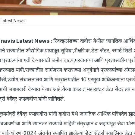
Latest News
navis Latest News :
स्वित्झर्लंडच्या दावोस येथील जागतिक आर्थ
गाने राज्यातील औद्योगिक,पायाभूत सुविधा,शैक्षणिक,डेटा सेंटर, स्मार्ट सिट
 प्रकल्पांना गती देण्यासाठी जमीन वाटप,परवानग्या आणि प्रशासकीय प्र
ण करण्यात यावी.राज्यातील सामंजस्य कराराच्या अनुषंगाने प्रकल्पांच्या अं
ीसी,उद्योग संचालनालय आणि मंत्रालयातील 10 प्रमुख अधिकाऱ्यांना प्रत्
याची जबाबदारी देण्यात येणार आहे.येत्या काळात महाराष्ट्र डेटा सेंटर हब ब
्री देवेंद्र फडणवीस यांनी सांगितले.
मुख्यमंत्री देवेंद्र फडणवीस यांनी दावोस येथे जागतिक आर्थिक परिषदेत झाल
लबजावणीचा आणि त्यानंतर राज्याचे माहिती तंत्रज्ञान व सहायभूत सेवा धोर
 पार्क धोरण-2024 अंतर्गत स्थापित झालेल्या डेटा सेंटर्स एकात्मिक डेटा