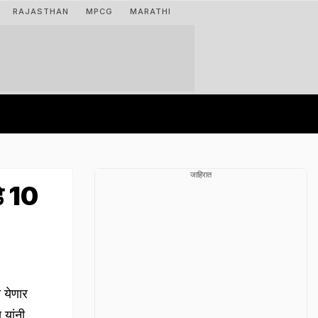
RAJASTHAN
MPCG
MARATHI
जाहिरात
डे 10
त येणार
 यांनी