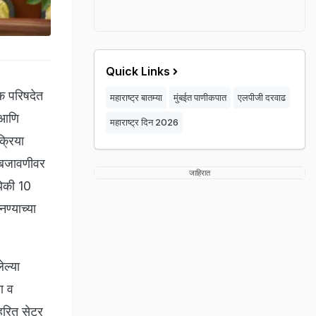
Quick Links
िक परिषदेत
महाराष्ट्र बातम्या
मुंबईत पाणीकपात
एलपीजी दरवाढ
ी आणि
महाराष्ट्र दिन 2026
क्रिया
मलबजावणीवर
जाहिरात
येकी 10
नण्याच्या
ेल्या
ण व
 हरित सेटर