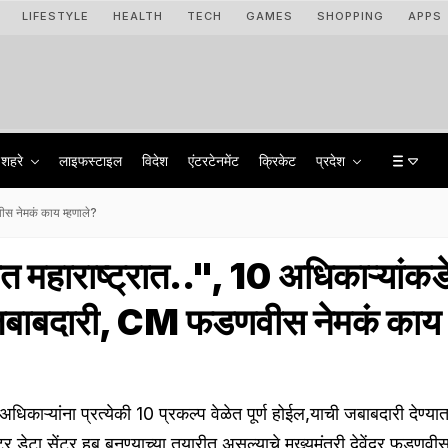
LIFESTYLE
HEALTH
TECH
GAMES
SHOPPING
APPS
शहरे
लाइफस्टाइल
विदेश
एंटरटेनमेंट
क्रिकेट
प्रदेश
वीस नेमकं काय म्हणाले?
ात महाराष्ट्रात..", 10 अधिकाऱ्यांक
ी जबाबदारी, CM फडणवीस नेमकं काय
धिकाऱ्यांना प्रत्येकी 10 प्रकल्प वेळेत पूर्ण होईल,याची जबाबदारी देण्या
्र डेटा सेंटर हब बनण्याच्या तयारीत असल्याचे मुख्यमंत्री देवेंद्र फडणवीस