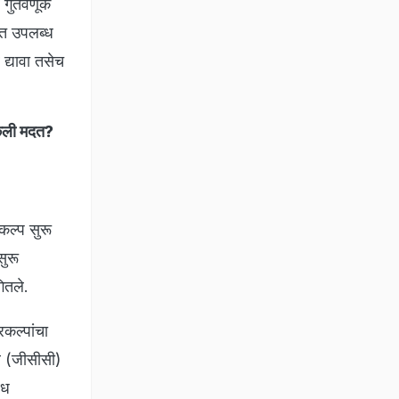
र गुंतवणूक
ात उपलब्ध
 द्यावा तसेच
केली मदत?
कल्प सुरू
सुरू
ितले.
्रकल्पांचा
र (जीसीसी)
िध