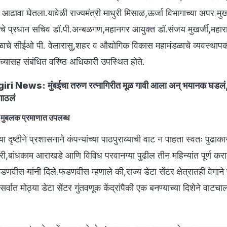
यी आढावा घेतला.यावेळी राज्यमंत्री माधुरी मिसाळ,ऊर्जा विभागाच्या अपर मु
ाचे प्रधान सचिव डॉ.पी.अन्बळगण,महानगर आयुक्त डॉ.संजय मुखर्जी,महाराष
ाचे सीईओ पी. वेलारासु,शहर व औद्योगिक विकास महामंडळाचे व्यवस्थाप
्यासह संबंधित वरिष्ठ अधिकारी उपस्थित होते.
ri News: मुंबईचा तरुण रत्नागिरीत मूळ गावी आला अन् भयानक घडलं,
गाठलं
त मुबलक प्रमाणात उपलब्ध
च्या दृष्टीने प्रशासनाने कंपन्यांच्या पाठपुराव्याची वाट न पाहता स्वतः पुढा
री,बांधकाम आराखडे आणि विविध परवानग्या पुढील तीन महिन्यांत पूर्ण करा
्र फडणवीस यांनी दिले.फडणवीस म्हणाले की,राज्य डेटा सेंटर क्षेत्रातही वेगाने
सर्वात मोठ्या डेटा सेंटर गुंतवणूक केंद्रांपैकी एक बनण्याच्या दिशेने वाट