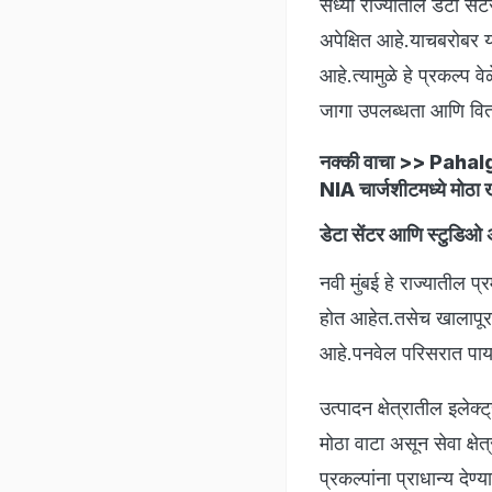
सध्या राज्यातील डेटा सेंटर
अपेक्षित आहे.याचबरोबर य
आहे.त्यामुळे हे प्रकल्प 
जागा उपलब्धता आणि वितर
नक्की वाचा >>
Pahalga
NIA चार्जशीटमध्ये मोठा 
डेटा सेंटर आणि स्टुडिओ अ
नवी मुंबई हे राज्यातील 
होत आहेत.तसेच खालापूरला
आहे.पनवेल परिसरात पाया
उत्पादन क्षेत्रातील इलेक्ट
मोठा वाटा असून सेवा क्
प्रकल्पांना प्राधान्य देण