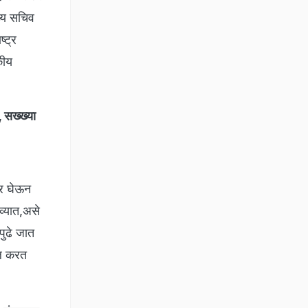
ख्य सचिव
्ट्र
कीय
 सख्ख्या
कार घेऊन
व्यात,असे
 पुढे जात
चाल करत