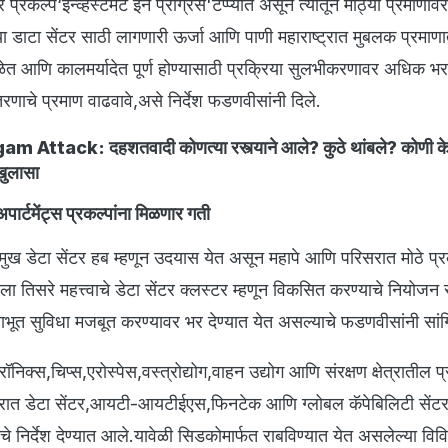
 प्रकल्प‘इन्व्हेस्टमेंट इन प्रोग्रेस'टप्प्यात असून त्यातून मोठ्या प्रमाणाव
ा डाटा सेंटर साठी लागणारी ऊर्जा आणि पाणी महाराष्ट्रात मुबलक प्रमाण
वेळेत आणि कालमर्यादेत पूर्ण होण्यासाठी प्रक्रिया सुलभीकरणावर अधिक भर
णाचे प्रमाण वाढवावे,असे निर्देश फडणवीसांनी दिले.
m Attack: दहशतवादी कोणत्या रस्त्याने आले? कुठे थांबले? कोणी 
खुलासा
पार्टमेंट्स प्रकल्पांना मिळणार गती
प्रमुख डेटा सेंटर हब म्हणून उदयास येत असून महापे आणि परिसरात मोठे प्र
 तिसरे महत्त्वाचे डेटा सेंटर क्लस्टर म्हणून विकसित करण्याचे नियोजन 
भूत सुविधा मजबूत करण्यावर भर देण्यात येत असल्याचे फडणवीसांनी सांग
्रॉनिक्स,चिप्स,एरोस्पेस,वस्त्रोद्योग,वाहन उद्योग आणि संरक्षण क्षेत्रातील प
षेत्रात डेटा सेंटर,आयटी-आयटीईएस,फिनटेक आणि ग्लोबल कॅपेबिलिटी सेंट
्याचे निर्देश देण्यात आले.यावेळी सिडकोमार्फत राबविण्यात येत असलेल्या विव