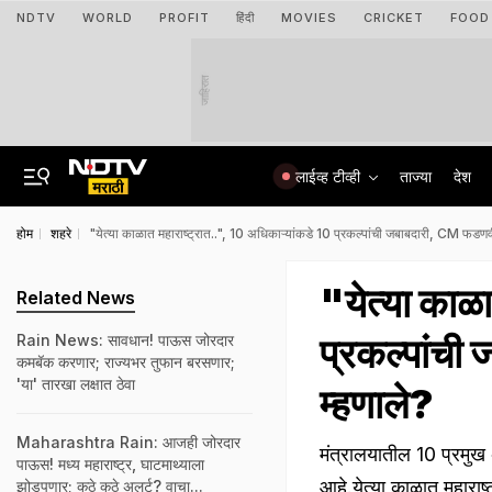
NDTV
WORLD
PROFIT
हिंदी
MOVIES
CRICKET
FOOD
जाहिरात
लाईव्ह टीव्ही
ताज्या
देश
होम
शहरे
"येत्या काळात महाराष्ट्रात..", 10 अधिकाऱ्यांकडे 10 प्रकल्पांची जबाबदारी, CM फडण
"येत्या काळ
Related News
प्रकल्पांच
Rain News: सावधान! पाऊस जोरदार
कमबॅक करणार; राज्यभर तुफान बरसणार;
'या' तारखा लक्षात ठेवा
म्हणाले?
Maharashtra Rain: आजही जोरदार
मंत्रालयातील 10 प्रमुख अ
पाऊस! मध्य महाराष्ट्र, घाटमाथ्याला
आहे.येत्या काळात महाराष्ट
झोडपणार; कुठे कुठे अलर्ट? वाचा...