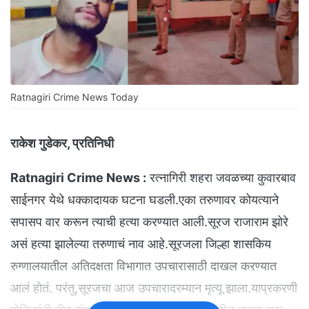
Ratnagiri Crime News Today
राकेश गुडेकर, प्रतिनिधी
Ratnagiri Crime News :
रत्नागिरी शहरा जवळच्या कुवारबाव
साईनगर येथे धक्कादायक घटना घडली.एका तरुणावर कोयत्याने
सपासप वार करून त्याची हत्या करण्यात आली.सूरज राजाराम झोरे
असं हत्या झालेल्या तरुणाचं नाव आहे.सूरजला जिल्हा शासकिय
रुग्णालयातील अतिदक्षता विभागात उपचारासाठी दाखल करण्यात
आलं होतं. परंतु,सूरजचा आज उपचारादरम्यान मृत्यू झाला.याप्रकरणी