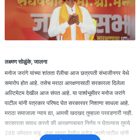
लक्ष्मण सोळुंके, जालना
मनोज जरांगे यांच्या शांतता रॅलीचा आज छत्रपती संभाजीनगर येथे
समारोप होत आहे. तसेच मराठा आरक्षणासाठी सरकारला दिलेला
अल्टिमेटम देखील आज संपत आहे. या पार्श्वभूमीवर मनोज जरांगे
पाटील यांनी पत्रकार परिषद घेत सरकारवर निशाणा साधला आहे.
मराठा समाजाला न्याय द्या, आमची खदखद तुम्हाला परवडणारी नाही.
सरकारला सावध करतो की आरक्षणाबाबत निर्णय न घेतल्यास तुमचे
288 उमेदवार पाडू, असा इशारा देखील मनोज जरांगे पाटील यांनी