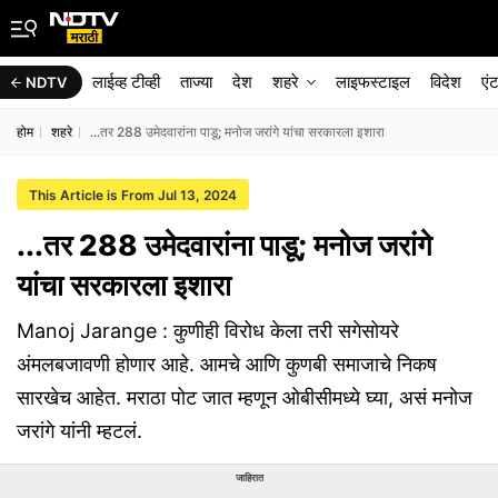
लाईव्ह टीव्ही
ताज्या
देश
शहरे
लाइफस्टाइल
विदेश
एं
NDTV
होम
शहरे
...तर 288 उमेदवारांना पाडू; मनोज जरांगे यांचा सरकारला इशारा
This Article is From Jul 13, 2024
...तर 288 उमेदवारांना पाडू; मनोज जरांगे
यांचा सरकारला इशारा
Manoj Jarange : कुणीही विरोध केला तरी सगेसोयरे
अंमलबजावणी होणार आहे. आमचे आणि कुणबी समाजाचे निकष
सारखेच आहेत. मराठा पोट जात म्हणून ओबीसीमध्ये घ्या, असं मनोज
जरांगे यांनी म्हटलं.
जाहिरात