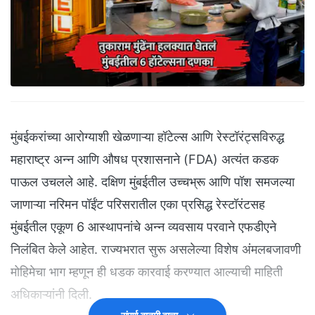
मुंबईकरांच्या आरोग्याशी खेळणाऱ्या हॉटेल्स आणि रेस्टॉरंट्सविरुद्ध
महाराष्ट्र अन्न आणि औषध प्रशासनाने (FDA) अत्यंत कडक
पाऊल उचलले आहे. दक्षिण मुंबईतील उच्चभ्रू आणि पॉश समजल्या
जाणाऱ्या नरिमन पॉईंट परिसरातील एका प्रसिद्ध रेस्टॉरंटसह
मुंबईतील एकूण 6 आस्थापनांचे अन्न व्यवसाय परवाने एफडीएने
निलंबित केले आहेत. राज्यभरात सुरू असलेल्या विशेष अंमलबजावणी
मोहिमेचा भाग म्हणून ही धडक कारवाई करण्यात आल्याची माहिती
अधिकाऱ्यांनी दिली.