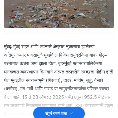
मुंबई:
मुंबई शहर आणि उपनगरे क्षेत्रात नुकत्याच झालेल्या
अतिमुसळधार पावसामुळे मुंबईतील विविध समुद्रकिनाऱ्यांवर मोठ्या
प्रमाणात कचरा जमा झाला होता. बृहन्मुंबई महानगरपालिकेच्या
घनकचरा व्यवस्थापन विभागाने अत्यंत तत्परतेने स्वच्छता मोहीम हाती
घेत मुंबईतील स्वराज्यभूमी (गिरगाव), दादर, माहीम, जुहू, वेसावे
(वर्सोवा), मढ-मार्वे आणि गोराई या समुद्रकिनाऱ्यांचा परिसर स्वच्छ
केला आहे. 15 ते 23 ऑगस्ट 2025 पर्यंत एकूण 952.5 मेट्रिक
टन कचऱ्याचे निष्कासन करण्यात आले आहे. 380 कर्मचाऱ्यांनी एकूण
6 संयंत्रांच्या सहाय्याने 24 x 7 अथक प्रयत्न करून हे सहा
संपूर्ण बातमी वाचा