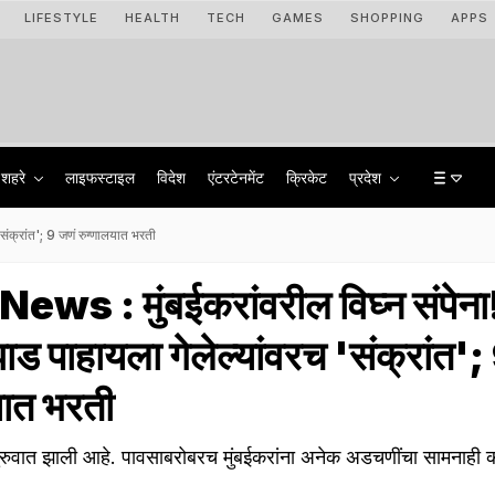
LIFESTYLE
HEALTH
TECH
GAMES
SHOPPING
APPS
शहरे
लाइफस्टाइल
विदेश
एंटरटेनमेंट
क्रिकेट
प्रदेश
ंक्रांत'; 9 जणं रुग्णालयात भरती
s : मुंबईकरांवरील विघ्न संपेना
ड पाहायला गेलेल्यांवरच 'संक्रांत';
यात भरती
ुरुवात झाली आहे. पावसाबरोबरच मुंबईकरांना अनेक अडचणींचा सामनाही 