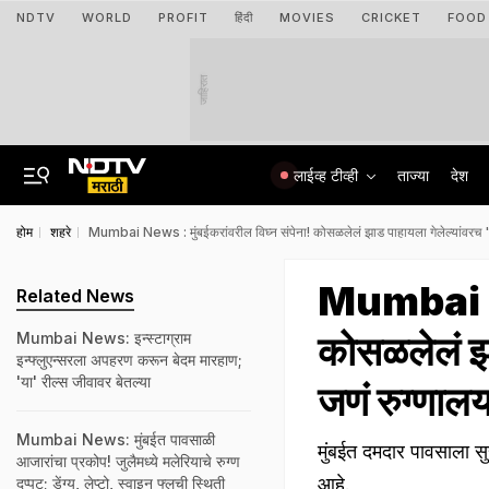
NDTV
WORLD
PROFIT
हिंदी
MOVIES
CRICKET
FOOD
जाहिरात
लाईव्ह टीव्ही
ताज्या
देश
होम
शहरे
Mumbai News : मुंबईकरांवरील विघ्न संपेना! कोसळलेलं झाड पाहायला गेलेल्यांवरच 'स
Mumbai New
Related News
कोसळलेलं झा
Mumbai News: इन्स्टाग्राम
इन्फ्लुएन्सरला अपहरण करून बेदम मारहाण;
'या' रील्स जीवावर बेतल्या
जणं रुग्णाल
Mumbai News: मुंबईत पावसाळी
मुंबईत दमदार पावसाला स
आजारांचा प्रकोप! जुलैमध्ये मलेरियाचे रुग्ण
आहे.
दुप्पट; डेंग्यू, लेप्टो, स्वाइन फ्लूची स्थिती