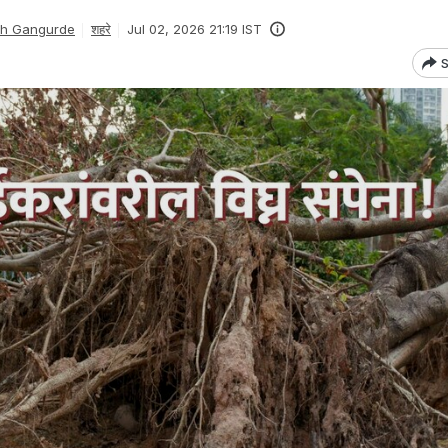
sh Gangurde
शहरे
Jul 02, 2026 21:19 IST
S