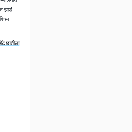
ुग्णालयात
त झाडं
श्चिम
 बॅट छातीला