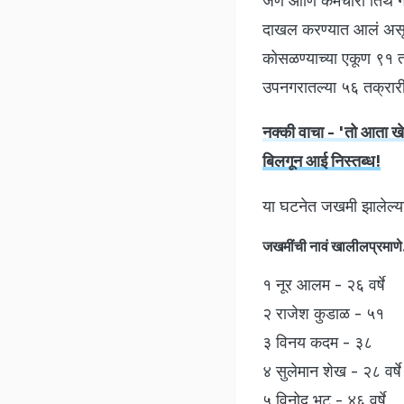
जण आणि कर्मचारी तिथे गे
दाखल करण्यात आलं असून 
कोसळण्याच्या एकूण ९१ तक
उपनगरातल्या ५६ तक्रारी
नक्की वाचा - 'तो आता खेळ
बिलगून आई निस्तब्ध!
या घटनेत जखमी झालेल्य
जखमींची नावं खालीलप्रमाणे
१ नूर आलम - २६ वर्षे
२ राजेश कुडाळ - ५१
३ विनय कदम - ३८
४ सुलेमान शेख - २८ वर्षे
५ विनोद भट - ४६ वर्षे