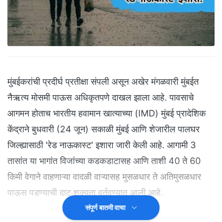
मुंबईकरांची प्रदीर्घ प्रतीक्षा संपली असून अखेर मंगळवारी मुंबईत
नैऋत्य मोसमी पाऊस अधिकृतपणे दाखल झाला आहे. पावसाचे
आगमन होताच भारतीय हवामान खात्याच्या (IMD) मुंबई प्रादेशिक
केंद्राने बुधवारी (24 जून) सकाळी मुंबई आणि शेजारील पालघर
जिल्ह्यासाठी 'रेड नाऊकास्ट' इशारा जारी केली आहे. आगामी 3
तासांत या भागांत विजांच्या कडकडाटासह आणि ताशी 40 ते 60
किमी वेगाने वाहणाऱ्या वादळी वाऱ्यासह मुसळधार ते अतिमुसळधार
पाऊस पडण्याची दाट शक्यता वर्तवण्यात आली आहे.
संपूर्ण बातमी वाचा
दिवसभरात मुंबई शहर आणि उपनगरात आकाश ढगाळ राहून विजांच्या