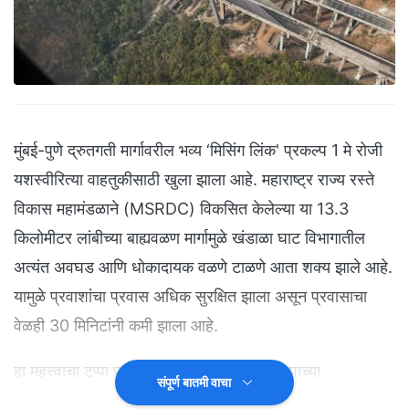
मुंबई-पुणे द्रुतगती मार्गावरील भव्य ‘मिसिंग लिंक' प्रकल्प 1 मे रोजी
यशस्वीरित्या वाहतुकीसाठी खुला झाला आहे. महाराष्ट्र राज्य रस्ते
विकास महामंडळाने (MSRDC) विकसित केलेल्या या 13.3
किलोमीटर लांबीच्या बाह्यवळण मार्गामुळे खंडाळा घाट विभागातील
अत्यंत अवघड आणि धोकादायक वळणे टाळणे आता शक्य झाले आहे.
यामुळे प्रवाशांचा प्रवास अधिक सुरक्षित झाला असून प्रवासाचा
वेळही 30 मिनिटांनी कमी झाला आहे.
हा महत्त्वाचा टप्पा पार पडल्यानंतर आता या प्रकल्पाच्या
संपूर्ण बातमी वाचा
नामकरणावरून राजकीय आणि सामाजिक वर्तुळात चर्चा सुरू झाली