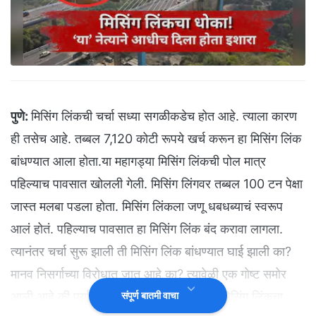
पुणे:
मिसिंग लिंकची चर्चा सध्या सगळीकडेच होत आहे. त्याला कारण
ही तसेच आहे. तब्बल 7,120 कोटी रूपये खर्च करून हा मिसिंग लिंक
बांधण्यात आला होता.या महागड्या मिसिंग लिंकची पोल मात्र
पहिल्याच पावसात खोलली गेली. मिसिंग लिंगवर तब्बल 100 टन पेक्षा
जास्त मलबा पडला होता. मिसिंग लिंकला जणू धबधब्याचं स्वरूप
आलं होतं. पहिल्याच पावसात हा मिसिंग लिंक बंद करावा लागला.
त्यानंतर चर्चा सुरू झाली ती मिसिंग लिंक बांधण्यात घाई झाली का?
मानव निसर्गाच्या विरोधात जात आहे का? त्यावेळी एक गोष्ट समोर
आली आहे की पर्यावरणाच्या सुरक्षेच्या दृष्टीने याच मिसिंग लिंकचा
संपूर्ण बातमी वाचा