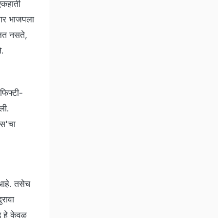
 एकहाती
सार भाजपला
लत नसते,
े.
फिफ्टी-
ली.
लस'चा
 आहे. तसेच
ुरावा
ध हे केवळ