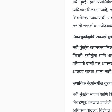
नवी मुंबई महानगरपालिके
अधिकार मिळवला आहे, तर 
शिवसेनेच्या आधाराची आ
तर ती राजकीय अजेंड्याव
निवडणुकीपूर्वीची अपयशी 
नवी मुंबईत महानगरपालिका
फिफ्टी' फॉर्म्युला आणि
परिणामी दोन्ही पक्ष आम
आकडा गाठता आला नाही. 
स्थानिक नेत्यांमधील
नवी मुंबईत भाजप आणि शिव
निवडणूक काळात झालेली वै
अधिकच वाढला. विशेषतः वन