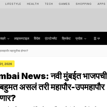
LIFESTYLE
HEALTH
TECH
GAMES
SHOPPING
APPS
शहरे
लाइफस्टाइल
विदेश
एंटरटेनमेंट
क्रिकेट
प्रदेश
पमहापौर महायुतीचा होणार?
 01, 2026
ai News: नवी मुंबईत भाजपची
ा! बहुमत असलं तरी महापौर-उपमहापौर
ोणार?