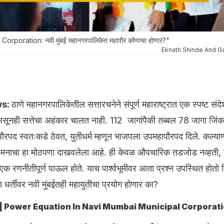
rporation: नवी मुंबई महानगरपालिकेत महापौर कोणाचा होणार?"
Eknath Shinde And G
ws:
ठाणे महानगरपालिकेतील सत्तारचनेने संपूर्ण महाराष्ट्रात एक स्पष्ट सं
ूनही सत्तेचा अहंकार चालत नाही. 112 जागांपैकी तब्बल 78 जागा जिंकण
ापौरपद स्वतःकडे ठेवत, युतीधर्म म्हणून भाजपला उपमहापौरपद दिले. कल्या
ेने मनाचा हा मोठपणा दाखवलेला आहे. ही केवळ औपचारिक तडजोड नव्हती,
 रणनीतीपूर्ण पाऊल होते. याच पार्श्वभूमीवर आता प्रश्न उपस्थित होतो क
 धर्तीवर नवी मुंबईतही महायुतीचा प्रयोग होणार का?
मीकरण | Power Equation In Navi Mumbai Municipal Corporat