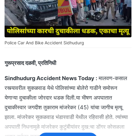
Police Car And Bike Accident Sidhudurg
गुरूप्रसाद दळवी, प्रतिनिधी
Sindhudurg Accident News Today :
मालवण-कसाल
रस्त्यावरील सुकळवाड येथे पोलिसांच्या बोलेरो गाडीने समोरून
येणाऱ्या दुचाकीला जोरदार धडक दिली.या भीषण अपघातात
दुचाकीस्वार जगदीश तुकाराम मांजरेकर (45) यांचा जागीच मृत्यू
झाला. मांजरेकर सुकळवाड भंडारवाडी येथील रहिवासी होते. त्यांच्या
अपघाती निधनामुळे मांजरेकर कुटुंबीयांवर दुख:चा डोंगर कोसळला