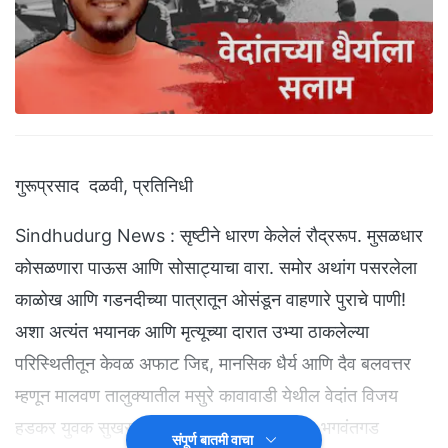
गुरूप्रसाद दळवी, प्रतिनिधी
Sindhudurg News : सृष्टीने धारण केलेलं रौद्ररूप. मुसळधार
कोसळणारा पाऊस आणि सोसाट्याचा वारा. समोर अथांग पसरलेला
काळोख आणि गडनदीच्या पात्रातून ओसंडून वाहणारे पुराचे पाणी!
अशा अत्यंत भयानक आणि मृत्यूच्या दारात उभ्या ठाकलेल्या
परिस्थितीतून केवळ अफाट जिद्द, मानसिक धैर्य आणि दैव बलवत्तर
म्हणून मालवण तालुक्यातील मसुरे कावावाडी येथील वेदांत विजय
हडकर युवक सुखरूप बाहेर पडला आहे. बांदिवडे -भगवंतगड
संपूर्ण बातमी वाचा