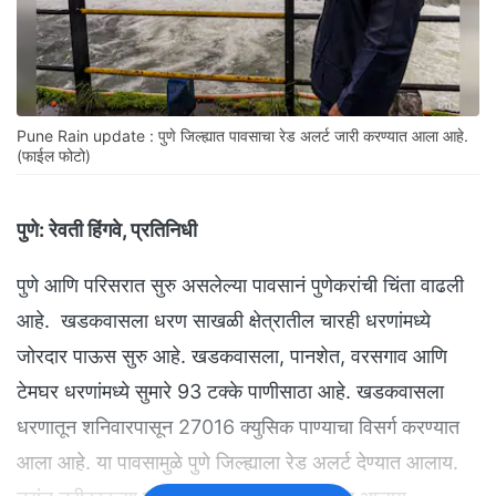
Pune Rain update : पुणे जिल्ह्यात पावसाचा रेड अलर्ट जारी करण्यात आला आहे.
(फाईल फोटो)
पुणे:
रेवती हिंगवे, प्रतिनिधी
पुणे आणि परिसरात सुरु असलेल्या पावसानं पुणेकरांची चिंता वाढली
आहे. खडकवासला धरण साखळी क्षेत्रातील चारही धरणांमध्ये
जोरदार पाऊस सुरु आहे. खडकवासला, पानशेत, वरसगाव आणि
टेमघर धरणांमध्ये सुमारे 93 टक्के पाणीसाठा आहे. खडकवासला
धरणातून शनिवारपासून 27016 क्युसिक पाण्याचा विसर्ग करण्यात
आला आहे. या पावसामुळे पुणे जिल्ह्याला रेड अलर्ट देण्यात आलाय.