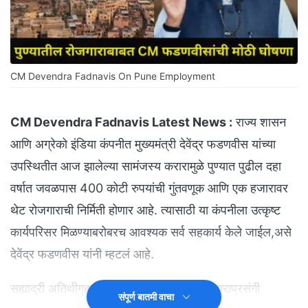
CM Devendra Fadnavis On Pune Employment
CM Devendra Fadnavis Latest News :
राज्य शासन
आणि अग्रेको इंडिया कंपनीत मुख्यमंत्री देवेंद्र फडणवीस यांच्या
उपस्थितीत आज झालेल्या सामंजस्य करारामुळे पुण्यात पुढील दहा
वर्षात जवळपास 400 कोटी रुपयांची गुंतवणूक आणि एक हजारावर
थेट रोजगाराची निर्मिती होणार आहे. त्यासाठी या कंपनीला उत्कृष्ट
कार्यपरिसर मिळण्याबरोबरच आवश्यक सर्व सहकार्य केले जाईल,असे
देवेंद्र फडणवीस यांनी म्हटलं आहे.
सह्याद्री अतिथीगृह येथे झालेल्या या सामंजस्य कराराप्रसंगी
संपूर्ण बातमी वाचा