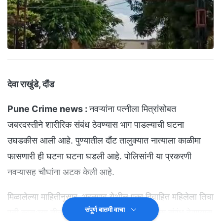
देवा राखुंडे, दौंड
Pune Crime news :
नवऱ्यांना पत्नीला मित्रांसोबत
जबरदस्तीने शारीरिक संबंध ठेवण्यास भाग पाडल्याची घटना
उघडकीस आली आहे. पुण्यातील दौंट तालुक्यात नात्याला काळीमा
फासणारी ही घटना घटना घडली आहे. पोलिसांनी या प्रकरणी
नवऱ्यासह चौघांना अटक केली आहे.
मिळालेल्या माहितीनुसार, भरतगाव येथील एका विवाहित महिलेला तिचा
संपूर्ण बातमी वाचा
पती स्वतःच्या तीन मित्रांसोबत जबरदस्तीने शारीरिक संबंध ठेवण्यास