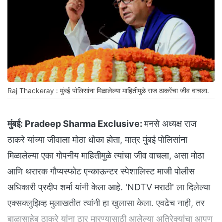
Raj Thackeray : मुंबई पोलिसांना मिळालेल्या माहितीमुळे राज ठाकरेंचा जीव वाचला.
मुंबई:
Pradeep Sharma Exclusive:
मनसे अध्यक्ष राज
ठाकरे यांच्या जीवाला मोठा धोका होता, मात्र मुंबई पोलिसांना
मिळालेल्या एका गोपनीय माहितीमुळे त्यांचा जीव वाचला, असा मोठा
आणि थरारक गौप्यस्फोट एन्काऊन्टर स्पेशालिस्ट माजी पोलीस
अधिकारी प्रदीप शर्मा यांनी केला आहे. 'NDTV मराठी' ला दिलेल्या
एक्सक्लुझिव्ह मुलाखतीत त्यांनी हा खुलासा केला. एवढेच नाही, तर
बाळासाहेब ठाकरे यांना ठार मारण्यासाठी आलेल्या अतिरेक्यांचा आपण