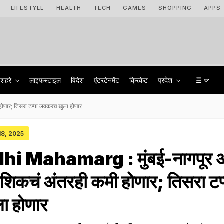
LIFESTYLE
HEALTH
TECH
GAMES
SHOPPING
APPS
शहरे
लाइफस्टाइल
विदेश
एंटरटेनमेंट
क्रिकेट
प्रदेश
णार; तिसरा टप्पा लवकरच खुला होणार
 18, 2025
 Mahamarg : मुंबई-नागपूर अ
शिकचं अंतरही कमी होणार; तिसरा टप्
ा होणार