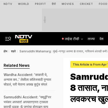
NDTV
WORLD
PROFIT
हिंदी
MOVIES
CRICKET
FOOD
जाहिरात
लाईव्ह टीव्ही
ताज्या
देश
होम
शहरे
Samruddhi Mahamarg : मुंबई-नागपूर अवघ्या 8 तासात, नाशिकचं अंतरही कमी हो
This Article is From Apr
Related News
Samruddhi
Wardha Accident: 'काळजी घे,
अभ्यास कर..' लेकीला कॉलेजसाठी पुण्यात
सोडलं, घरी येताना अख्ख कुटुंब संपलं
8 तासात, ना
लवकरच खुल
Samruddhi Accident: 'समृद्धी'वर
भयंकर अपघात! अपघातग्रस्त ट्रकला
कारची धडक; 6 जणांचा होरपळून मृत्यू