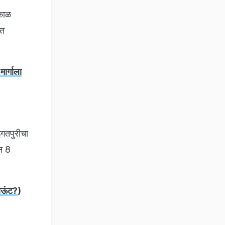
डकाळ
ात
ार्गाला
इगतपुरीचा
ून 8
ाऊंट?
)