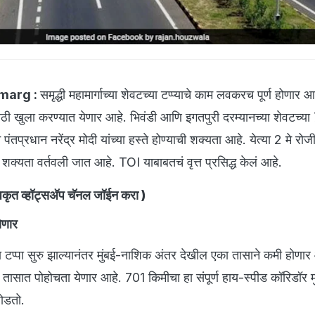
marg :
समृद्धी महामार्गाच्या शेवटच्या टप्प्याचे काम लवकरच पूर्ण होणार 
ठी खुला करण्यात येणार आहे. भिवंडी आणि इगतपुरी दरम्यानच्या शेवटच्या
 पंतप्रधान नरेंद्र मोदी यांच्या हस्ते होण्याची शक्यता आहे. येत्या 2 मे रोज
ाची शक्यता वर्तवली जात आहे. TOI याबाबतचं वृत्त प्रसिद्ध केलं आहे.
ृत व्हॉट्सअ‍ॅप चॅनल जॉईन करा
)
ोणार
सऱ्या टप्पा सुरु झाल्यानंतर मुंबई-नाशिक अंतर देखील एका तासाने कमी होणा
 तासात पोहोचता येणार आहे. 701 किमीचा हा संपूर्ण हाय-स्पीड कॉरिडॉर मु
जोडतो.