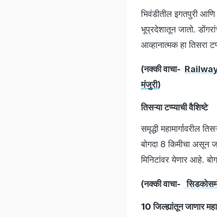
भिवंडीतील इगतपुरी आणि आ
भूप्रदेशातून जातो. डोंग
आव्हानात्मक हा तिसरा टप
(नक्की वाचा-
Railway Ne
मंजुरी
)
तिसऱ्या टप्प्याची वैशिष्टे
समृद्धी महामार्गावरील ति
बोगदा 8 किमीचा असून जग
मिनिटांवर येणार आहे. ब
(नक्की वाचा-
सिडकोसमोर
10 जिल्ह्यांतून जाणार महाम