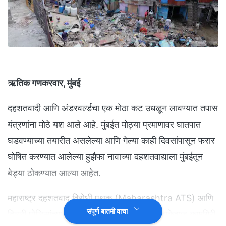
ऋतिक गणकरवार, मुंबई
दहशतवादी आणि अंडरवर्ल्डचा एक मोठा कट उधळून लावण्यात तपास
यंत्रणांना मोठे यश आले आहे. मुंबईत मोठ्या प्रमाणावर घातपात
घडवण्याच्या तयारीत असलेल्या आणि गेल्या काही दिवसांपासून फरार
घोषित करण्यात आलेल्या हुझैफा नावाच्या दहशतवाद्याला मुंबईतून
बेड्या ठोकण्यात आल्या आहेत.
महाराष्ट्र दहशतवाद विरोधी पथक (Maharashtra ATS) आणि
संपूर्ण बातमी वाचा
दिल्ली पोलिसांच्या 'स्पेशल सेल'ने संयुक्तपणे ही धडाकेबाज कामगिरी