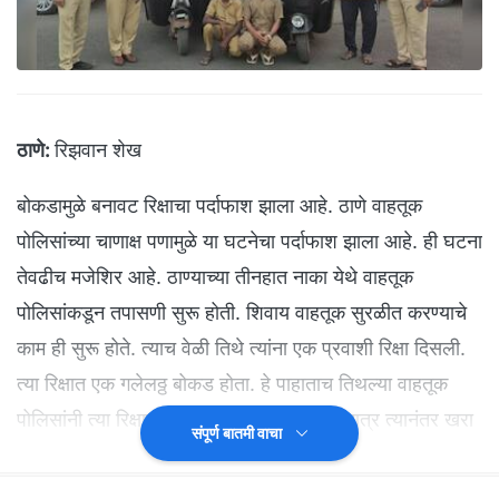
ठाणे:
रिझवान शेख
बोकडामुळे बनावट रिक्षाचा पर्दाफाश झाला आहे. ठाणे वाहतूक
पोलिसांच्या चाणाक्ष पणामुळे या घटनेचा पर्दाफाश झाला आहे. ही घटना
तेवढीच मजेशिर आहे. ठाण्याच्या तीनहात नाका येथे वाहतूक
पोलिसांकडून तपासणी सुरू होती. शिवाय वाहतूक सुरळीत करण्याचे
काम ही सुरू होते. त्याच वेळी तिथे त्यांना एक प्रवाशी रिक्षा दिसली.
त्या रिक्षात एक गलेलठ्ठ बोकड होता. हे पाहाताच तिथल्या वाहतूक
पोलिसांनी त्या रिक्षावर ऑनलाईन दंड आकारला. मात्र त्यानंतर खरा
संपूर्ण बातमी वाचा
खेळ सुरू झाला. ऑनलाईन दंड आकारला एकाला पण तो मिळाला
दुसऱ्याला. हा ऑनलाईन दंड मूळ रिक्षाचालकाकडे गेला.