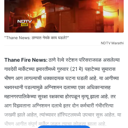
"Thane News: ठाण्यात नेमके काय घडले?"
NDTV Marathi
Thane Fire News:
ठाणे रेल्वे स्टेशन परिसराजवळ असलेल्या
गावदेवी मार्केटच्या इमारतीमध्ये गुरुवार (21 मे) पहाटेच्या सुमारास
भीषण आग लागल्याची धक्कादायक घटना घडली आहे. या आगीच्या
भक्ष्यस्थानी पडल्यामुळे अग्निशमन दलाच्या एका अधिकाऱ्यासह
महानगरपालिकेच्या सुरक्षा रक्षकाचा होरपळून मृत्यू झाला आहे. तर
आग विझवताना अग्निशमन दलाचे इतर दोन कर्मचारी गंभीररित्या
जखमी झाले आहेत, त्यांच्यावर हॉस्पिटलमध्ये उपचार सुरू आहेत. या
भीषण आगीत संपूर्ण मार्केट जळून त्याचा कोळसा झाला आहे.