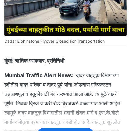
Dadar Elphinstone Flyover Closed For Transportation
मुंबई:
ऋतिक गणकवार, प्रतिनिधी
Mumbai Traffic Alert News:
दादर वाहतूक विभागाच्या
हद्दीतील दादर पश्चिम व दादर पूर्व यांना जोडणारा एल्फिन्स्टन
उड्डाणपूल वाहतुकीसाठी बंद करण्यात आला आहे. त्यामुळे वाहने
पूर्णत: टिळक ब्रिज व करी रोड ब्रिजकडे वळवण्यात आली आहेत.
त्यामुळे दादर वाहतूक विभागातील भवानी शंकर मार्ग व एस.के.बोले
मार्गावर मोठ्या प्रमाणात वाहतूक कोंडी होत आहे. वाहतूक सुरळीत