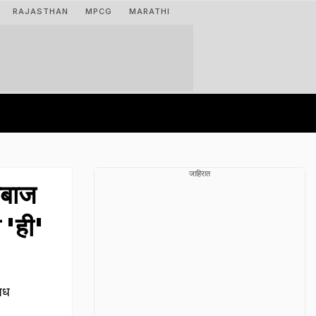
RAJASTHAN
MPCG
MARATHI
जाहिरात
ेबाज
 'ही'
षध