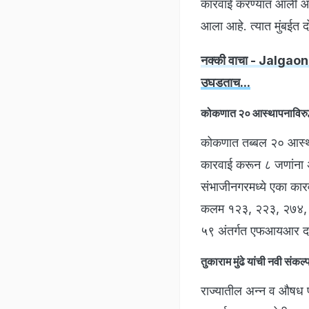
कारवाई करण्यात आली आहे.
आला आहे. त्यात मुंबईत
नक्की वाचा - Jalgaon N
उघडताच...
कोकणात २० आस्थापनाविरुद
कोकणात तब्बल २० आस्था
कारवाई करून ८ जणांना
संभाजीनगरमध्ये एका कार
कलम १२३, २२३, २७४, २
५९ अंतर्गत एफआयआर दा
तुकाराम मुंढे यांची नवी संकल
राज्यातील अन्न व औषध प