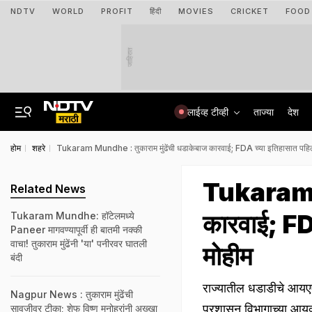
NDTV
WORLD
PROFIT
हिंदी
MOVIES
CRICKET
FOOD
जाहिरात
लाईव्ह टीव्ही
ताज्या
देश
होम
शहरे
Tukaram Mundhe : तुकाराम मुंढेंची धडाकेबाज कारवाई; FDA च्या इतिहासात पहिल्य
Tukaram Mu
Related News
कारवाई; FDA
Tukaram Mundhe: हॉटेलमध्ये
Paneer मागवण्यापूर्वी ही बातमी नक्की
वाचा! तुकाराम मुंढेंनी 'या' पनीरवर घातली
मोहीम
बंदी
राज्यातील धडाडीचे आयए
Nagpur News : तुकाराम मुंढेंची
प्रशासन विभागाच्या आयुक
सावजीवर टीका; शेफ विष्णू मनोहरांनी अख्खा