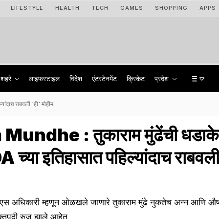
LIFESTYLE
HEALTH
TECH
GAMES
SHOPPING
APPS
शहरे
लाइफस्टाइल
विदेश
एंटरटेनमेंट
क्रिकेट
प्रदेश
ांदाच राबवली 'ही' मोहीम
ndhe : तुकाराम मुंढेंची धडाक
 च्या इतिहासात पहिल्यांदाच राबवली
एस अधिकारी म्हणून ओळखले जाणारे तुकाराम मुंढे नुकतेच अन्न आणि औ
्तपदी रुजू झाले आहेत.