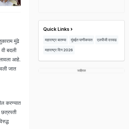
Quick Links
महाराष्ट्र बातम्या
मुंबईत पाणीकपात
एलपीजी दरवाढ
राम मुंढे
५ वी बदली
महाराष्ट्र दिन 2026
 लावला आहे.
ाबवली जात
जाहिरात
ील करण्यात
ि छत्रपती
रुद्ध