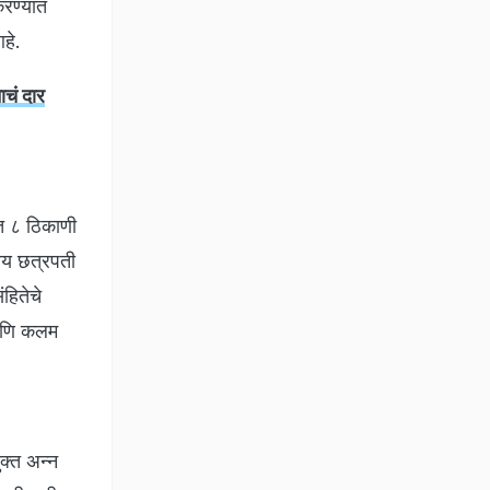
करण्यात
हे.
चं दार
त ८ ठिकाणी
य छत्रपती
हितेचे
 आणि कलम
क्त अन्न