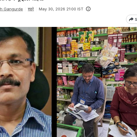
sh Gangurde
शहरे
May 30, 2026 21:00 IST
S