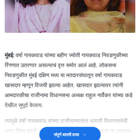
मुंबई:
वर्षा गायकवाड यांच्या बहीण ज्योती गायकवाड निवडणुकीच्या
रिंगणात उतरणार असल्याचं वृत्त समोर आलं आहे. लोकसभा
निवडणुकीत मुंबई दक्षिण मध्य या मतदारसंघातून वर्षा गायकवाड
खासदार म्हणून विजयी झाल्या आहेत. खासदार झाल्यावर त्यांनी
आमदारकीचा राजीनामा विधानसभा अध्यक्ष राहुल नार्वेकर यांच्या कडे
देखील सुपूर्द केलाय.
त्यामुळे वर्षा गायकवाड यांच्या राजीनाम्यानंतर धारावी विधानसभेची
जागा रिक्त झाली आहे. आता या जागेवर वर्षा गायकवाड या आपल्या
संपूर्ण बातमी वाचा