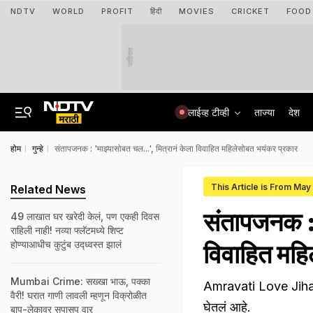
NDTV
WORLD
PROFIT
हिंदी
MOVIES
CRICKET
FOOD
जाहिरात
लाईव्ह टीव्ही
ताज्या
देश
होम
गुन्हे
संतापजनक : 'माझ्यासोबत चल...', मित्रानं केला विवाहित महिलेसोबत भयंकर प्रकार
This Article is From Ma
Related News
संतापजनक : 
49 लाखात घर खरेदी केलं, पण एकही दिवस
राहिली नाही! नव्या फ्लॅटमध्ये शिप्ट
होण्याआधीच कुटुंब उद्ध्वस्त झालं
विवाहित महि
Mumbai Crime: सख्खा भाऊ, पक्का
Amravati Love Jihad Ca
वैरी! घरात गाणी लावली म्हणून विक्रोळीत
घेतलं आहे.
बाप-लेकावर सपासप वार