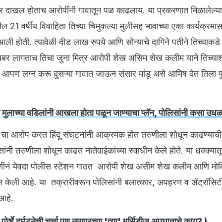
रार दाखल होताच आरोपींनी गावातून पळ काढलाय. या प्रकरणात मिळालेल्या
थील 21 वर्षीय विवाहिता तिच्या चिमुकल्या मुलीसह भावाच्या एका कार्यक्रमास
आली होती. त्यावेळी दीड लाख रुपये आणि सोन्याचे दागिने पतीने तिच्याकडे
खबर लागताच तिचा जुना मित्र आरोपी शेख असिम शेख कलीम याने तिच्य
आपण लग्न करू दुसऱ्या गावात जाऊन संसार मांडू असे आमिष देत तिला 
मुलाच्या वडिलांनी आखला होता पळून जाण्याचा प्लॅन, पोलिसांनी कसा उध
'चा आरोप करत हिंदू संघटनांनी आक्रमक होत तरुणीला शोधून काढण्याची
सांनी तरुणीला शोधून काढत नातेवाईकांच्या स्वाधीन केले होते. या धक्क्यात
ुणीनं येवदा पोलीस स्टेशन गाठत आरोपी शेख असीम शेख कलीम आणि मो
दाखल केली आहे. या तक्रारीवरून पोलिसांनी बलात्कार, अपहरण व ॲट्रॉसिट
 आहे.
ा पोर्शे दुर्घटनेची चर्चा पण नागपुरच्या 'त्या' मर्सिडीज अपघाताचे काय?
)