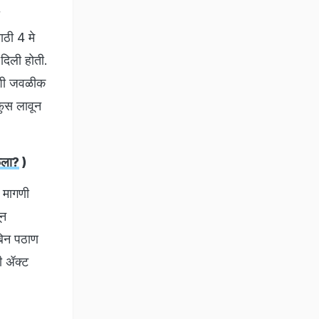
ाठी 4 मे
 दिली होती.
ाशी जवळीक
फुस लावून
ळला?
)
 मागणी
ून
बिन पठाण
ी ॲक्ट