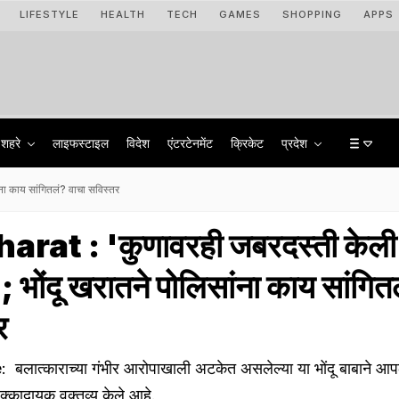
LIFESTYLE
HEALTH
TECH
GAMES
SHOPPING
APPS
शहरे
लाइफस्टाइल
विदेश
एंटरटेनमेंट
क्रिकेट
प्रदेश
ंना काय सांगितलं? वाचा सविस्तर
at : 'कुणावरही जबरदस्ती केली 
.'; भोंदू खरातने पोलिसांना काय सांगि
र
त्काराच्या गंभीर आरोपाखाली अटकेत असलेल्या या भोंदू बाबाने आपल्य
क्कादायक वक्तव्य केले आहे.