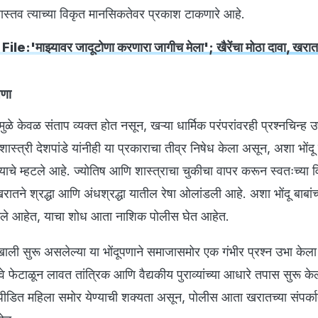
वास्तव त्याच्या विकृत मानसिकतेवर प्रकाश टाकणारे आहे.
le:'माझ्यावर जादूटोणा करणारा जागीच मेला'; खैरेंचा मोठा दावा, खर
पणा
ामुळे केवळ संताप व्यक्त होत नसून, खऱ्या धार्मिक परंपरांवरही प्रश्नचिन्ह 
स्त्री देशपांडे यांनीही या प्रकाराचा तीव्र निषेध केला असून, अशा भोंदू 
याचे म्हटले आहे. ज्योतिष आणि शास्त्राचा चुकीचा वापर करून स्वतःच्या 
ा खरातने श्रद्धा आणि अंधश्रद्धा यातील रेषा ओलांडली आहे. अशा भोंदू बाबांच
 आहेत, याचा शोध आता नाशिक पोलीस घेत आहेत.
वाखाली सुरू असलेल्या या भोंदूपणाने समाजासमोर एक गंभीर प्रश्न उभा केल
वे फेटाळून लावत तांत्रिक आणि वैद्यकीय पुराव्यांच्या आधारे तपास सुरू क
डित महिला समोर येण्याची शक्यता असून, पोलीस आता खरातच्या संपर्का