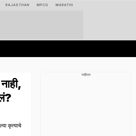
RAJASTHAN
MPCG
MARATHI
जाहिरात
नाही,
तलं?
ा कृत्याचे