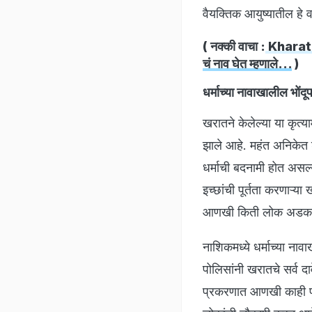
वैयक्तिक आयुष्यातील हे 
( नक्की वाचा :
Kharat Fi
चं नाव घेत म्हणाले...
)
धर्माच्या नावाखालील भोंदू
खरातने केलेल्या या कृत्य
झाले आहे. महंत अनिकेत शा
धर्माची बदनामी होत असल्
इच्छांची पूर्तता करणाऱ्य
आणखी किती लोक अडकले
नाशिकमध्ये धर्माच्या ना
पोलिसांनी खरातचे सर्व दा
प्रकरणात आणखी काही पी