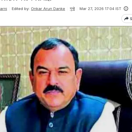
arni
Edited by:
Onkar Arun Danke
गुन्हे
Mar 27, 2026 17:04 IST
S