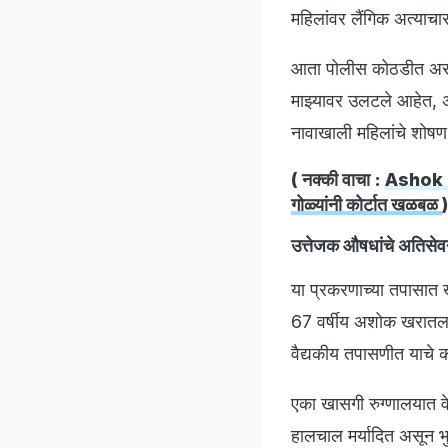
महिलांवर लैंगिक अत्याचा
आता पोलीस कोठडीत असतान
माझ्यावर उलटले आहेत, असे
नावाखाली महिलांचे शोष
( नक्की वाचा :
Ashok Kh
गोळ्यांनी कोर्टात खळबळ
)
उत्तेजक औषधांचे अतिसेव
या प्रकरणाच्या तपासात 
67 वर्षीय अशोक खरातला स
वैद्यकीय तपासणीत याचे क
एका खासगी रुग्णालयात वे
हालचाल मर्यादित असून भुवय