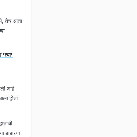
ले, तेच आता
्या
'त्या'
आली आहे.
 आला होता.
हाताची
या बाबाच्या