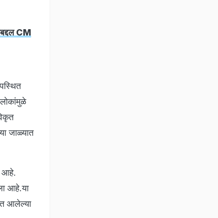
ातबद्दल CM
उपस्थित
लोकांमुळे
विकृत
्या जाळ्यात
ा आहे.
ेला आहे.या
त आलेल्या