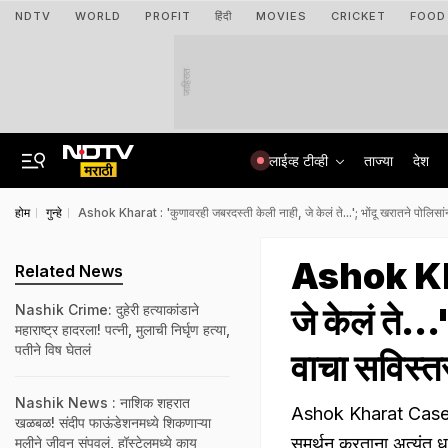
NDTV
WORLD
PROFIT
हिंदी
MOVIES
CRICKET
FOOD
जाहिरात
लाईव्ह टीव्ही
ताज्या
देश
होम
गुन्हे
Ashok Kharat : 'कुणावरही जबरदस्ती केली नाही, जे केलं ते...'; भोंदू खरातने पोलिसा
Ashok Khar
Related News
जे केलं ते..
Nashik Crime: दुहेरी हत्याकांडाने
महाराष्ट्र हादरला! पत्नी, मुलाची निर्घृण हत्या,
पतीने विष घेतलं
वाचा सविस्त
Nashik News : नाशिक शहरात
Ashok Kharat Case: बला
खळबळ! संदीप फाऊंडेशनमध्ये शिकणाऱ्या
समर्थन करताना अत्यंत ध
मुलीने जीवन संपवलं, हॉस्टेलमध्ये काय