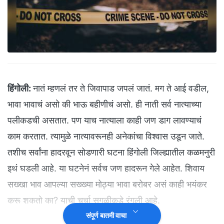
हिंगोली:
नातं म्हणलं तर ते जिवापाड जपलं जातं. मग ते आई वडील,
भावा भावाचं असो की भाऊ बहीणीचं असो. ही नाती सर्व नात्याच्या
पलीकडची असतात. पण याच नात्याला काही जण डाग लावण्याचं
काम करतात. त्यामुळे नात्यावरूनही अनेकांचा विश्वास उडून जाते.
तशीच सर्वांना हादरवून सोडणारी घटना हिंगोली जिल्ह्यातील कळमनुरी
इथं घडली आहे. या घटनेनं सर्वच जण हादरून गेले आहेत. शिवाय
सख्खा भाव आपल्या सख्ख्या मोठ्या भावा बरोबर असं काही भयंकर
करू शकतो का? याची चर्चा सगळीकडे रंगली आहे.
संपूर्ण बातमी वाचा
(
'NDTV मराठी' चं अधिकृत व्हॉट्सअ‍ॅप चॅनल जॉईन करा
)