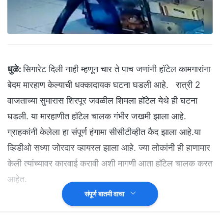
धुळे:
सिगारेट दिली नाही म्हणून चार ते पाच जणांनी हॉटेल कामगारांना
बेदम मारहाण केल्याची धक्कादायक घटना घडली आहे. रात्री 2
वाजताच्या सुमारास शिरपूर जवळील शिमला हॉटेल येथे ही घटना
घडली. या मारहाणीत हॉटेल चालक गंभीर जखमी झाला आहे.
ग्राहकांनी केलेला हा संपूर्ण हंगामा सीसीटीव्हीत कैद झाला आहे.या
व्हिडीओ सध्या जोरदार व्हायरल झाला आहे. ज्या लोकांनी ही हाणामार
केली त्यांच्यावर कारवाई करावी अशी मागणी आता हॉटेल चालक करत
आहेत.
संपूर्ण बातमी वाचा
(
'NDTV मराठी' चं अधिकृत व्हॉट्सअ‍ॅप चॅनल जॉईन करा
)
मुंबई आग्रा राष्ट्रीय महामार्ग क्रमांक तीनवरील शिरपूरजवळ