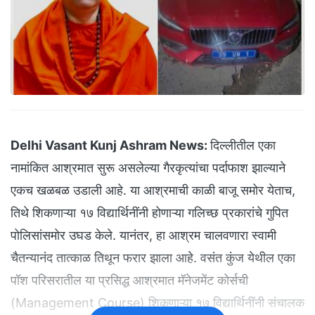
Delhi Vasant Kunj Ashram News:
दिल्लीतील एका
नामांकित आश्रमात सुरू असलेल्या गैरकृत्यांचा पर्दाफाश झाल्याने
एकच खळबळ उडाली आहे. या आश्रमाची काळी बाजू समोर येताच,
तिथे शिकणाऱ्या १७ विद्यार्थिनींनी होणाऱ्या गलिच्छ प्रकारांचे गुपित
पोलिसांसमोर उघड केले. यानंतर, हा आश्रम चालवणारा स्वामी
चैतन्यानंद तात्काळ तिथून फरार झाला आहे. वसंत कुंज येथील एका
पॉश परिसरातील या प्रसिद्ध आश्रमात मॅनेजमेंट कोर्सची
(Management Course) शिकणाऱ्या १७ विद्यार्थिनींनी संचालक