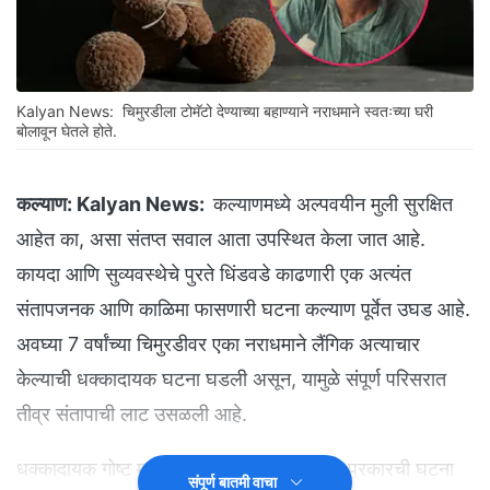
Kalyan News: चिमुरडीला टोमॅटो देण्याच्या बहाण्याने नराधमाने स्वतःच्या घरी
बोलावून घेतले होते.
कल्याण:
Kalyan News:
कल्याणमध्ये अल्पवयीन मुली सुरक्षित
आहेत का, असा संतप्त सवाल आता उपस्थित केला जात आहे.
कायदा आणि सुव्यवस्थेचे पुरते धिंडवडे काढणारी एक अत्यंत
संतापजनक आणि काळिमा फासणारी घटना कल्याण पूर्वेत उघड आहे.
अवघ्या 7 वर्षांच्या चिमुरडीवर एका नराधमाने लैंगिक अत्याचार
केल्याची धक्कादायक घटना घडली असून, यामुळे संपूर्ण परिसरात
तीव्र संतापाची लाट उसळली आहे.
धक्कादायक गोष्ट म्हणजे तीन दिवसांपूर्वीच अशाच प्रकारची घटना
संपूर्ण बातमी वाचा