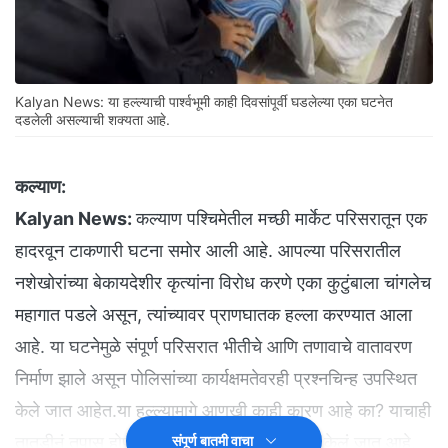
Kalyan News: या हल्ल्याची पार्श्वभूमी काही दिवसांपूर्वी घडलेल्या एका घटनेत
दडलेली असल्याची शक्यता आहे.
कल्याण:
Kalyan News:
कल्याण पश्चिमेतील मच्छी मार्केट परिसरातून एक
हादरवून टाकणारी घटना समोर आली आहे. आपल्या परिसरातील
नशेखोरांच्या बेकायदेशीर कृत्यांना विरोध करणे एका कुटुंबाला चांगलेच
महागात पडले असून, त्यांच्यावर प्राणघातक हल्ला करण्यात आला
आहे. या घटनेमुळे संपूर्ण परिसरात भीतीचे आणि तणावाचे वातावरण
निर्माण झाले असून पोलिसांच्या कार्यक्षमतेवरही प्रश्नचिन्ह उपस्थित
केले जात आहेत.या हल्ल्यामागे आणखी काही कारण आहे का? याचाही
तातडीनं तपास होणे आवश्यक असल्याचं मत व्यक्त केलं जात आहे.
संपूर्ण बातमी वाचा