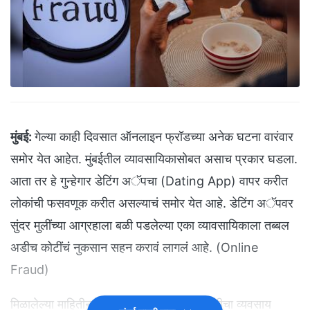
मुंबई:
गेल्या काही दिवसात ऑनलाइन फ्रॉडच्या अनेक घटना वारंवार
समोर येत आहेत. मुंबईतील व्यावसायिकासोबत असाच प्रकार घडला.
आता तर हे गुन्हेगार डेटिंग अॅपचा (Dating App) वापर करीत
लोकांची फसवणूक करीत असल्याचं समोर येत आहे. डेटिंग अॅपवर
सुंदर मुलींच्या आग्रहाला बळी पडलेल्या एका व्यावसायिकाला तब्बल
अडीच कोटींचं नुकसान सहन करावं लागलं आहे. (Online
Fraud)
मिळालेल्या माहितीनुसार, भायखळ्यात मिठाई विक्रीचा व्यवसाय