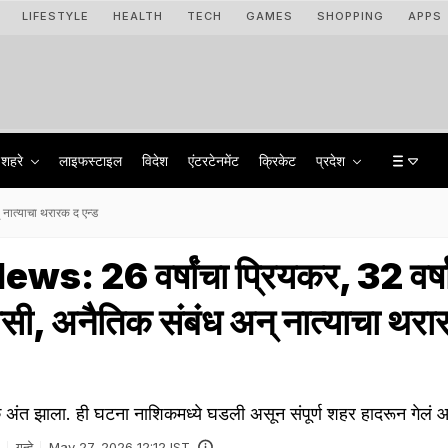
LIFESTYLE
HEALTH
TECH
GAMES
SHOPPING
APPS
शहरे
लाइफस्टाइल
विदेश
एंटरटेनमेंट
क्रिकेट
प्रदेश
नात्याचा थरारक द एन्ड
s: 26 वर्षांचा प्रियकर, 32 वर्ष
ेयसी, अनैतिक संबंध अन् नात्याचा थर
क अंत झाला. ही घटना नाशिकमध्ये घडली असून संपूर्ण शहर हादरून गेलं आ
गुन्हे
May 27, 2026 12:12 IST