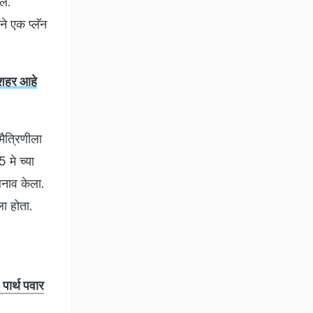
लं.
े एक प्लॅन
 शहर आहे
मैत्रिणीला
 मे च्या
बनाव केला.
ला होता.
पार्थ पवार