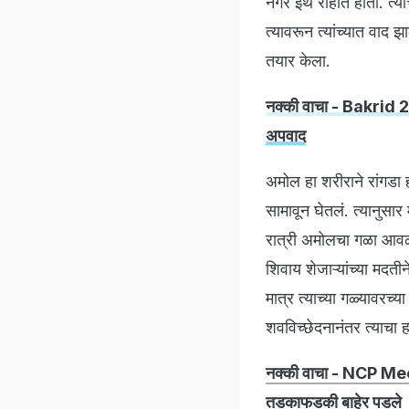
नगर इथं राहात होता. त्
त्यावरून त्यांच्यात वाद
तयार केला.
नक्की वाचा - Bakrid 2
अपवाद
अमोल हा शरीराने रांगडा ह
सामावून घेतलं. त्यानुसा
रात्री अमोलचा गळा आवळू
शिवाय शेजाऱ्यांच्या मदतीन
मात्र त्याच्या गळ्यावरच्
शवविच्छेदनानंतर त्याचा हत
नक्की वाचा - NCP Meetin
तडकाफडकी बाहेर पडले