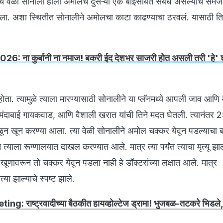
याच वेळी सोनाली हीला अमोलचे दुसऱ्या एक बाईसोबत संबंध असल्याचं समज
 झाला. अशा स्थितीत सोनालीने अमोलचा काटा काढण्याचा ठरवलं. यासाठी तिन
026: ना कुर्बानी ना नमाज! बकरी ईद देशभर साजरी होत असली तरी 'हे'
ोता. त्यामुळे त्याला मारण्यासाठी सोनालीने या प्लॅनमध्ये आपली जाव आणि 
र मंदाबाई गायकवाड, आणि वैशाली खरात यांची तिने मदत घेतली. त्यानंतर 25
न खून करण्या आला. त्या वेळी सोनालीने अमोल चक्कर येवून पडल्याचा 
े त्याला रूग्णालयात दाखल करण्यात आले. मात्र त्या पर्यंत त्याचा मृत्यू झा
या खूणावरून तो चक्कर येवून पडला नाही हे डॉक्टरांच्या लक्षात आले. मात्र
्या झाल्याचे स्पष्ट झाले.
g: राष्ट्रवादीच्या बैठकीत हायव्होल्टेज ड्रामा! भुजबळ-तटकरे भिडले, 