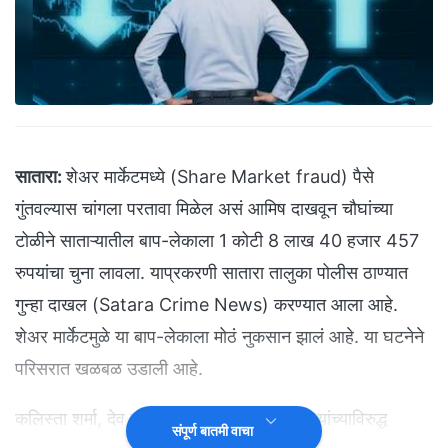
सातारा:
शेअर मार्केटमध्ये (Share Market fraud) पैसे
गुंतवल्यास चांगला परतावा मिळेल असं आमिष दाखवून चौघांच्या
टोळीने साताऱ्यातील बाप-लेकाला 1 कोटी 8 लाख 40 हजार 457
रुपयांचा चुना लावला. याप्रकरणी सातारा तालुका पोलीस ठाण्यात
गुन्हा दाखल (Satara Crime News) करण्यात आला आहे.
शेअर मार्केटमुळे या बाप-लेकाला मोठं नुकसान झालं आहे. या घटनेने
परिसरात खळबळ उडाली आहे.
कलिस्ता शर्मा, देव शहा, किकी शहा, सिद्धार्थ सिंग यांच्याविरुद्ध
संपूर्ण बातमी वाचा