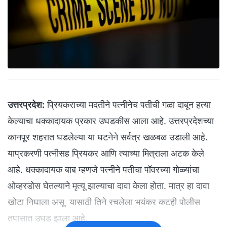
उत्तरप्रदेश:
प्रियकराच्या मदतीने पत्नीनेच पतीची गळा दाबून हत्या
केल्याचा धक्कादायक प्रकार उघडकीस आला आहे. उत्तरप्रदेशच्या
कानपूर शहरात घडलेल्या या घटनेने सर्वत्र खळबळ उडाली आहे.
याप्रकरणी पत्नीसह प्रियकर आणि त्याच्या मित्राला अटक केले
आहे. धक्कादायक बाब म्हणजे पत्नीने पतीचा पॉवरच्या गोळ्यांचा
ओव्हरडोस घेतल्याने मृत्यू झाल्याचा दावा केला होता. मात्र हा दावा
खोटा निघाला असू यासाठी तिने रचलेला भयंकर कटही पोलीस
तपासात उघड झाला आहे.