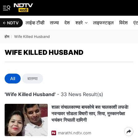
लाईव्ह टीव्ही
ताज्या
देश
शहरे
लाइफस्टाइल
विदेश
एं
NDTV
होम
Wife Killed Husband
WIFE KILLED HUSBAND
All
बातम्या
'Wife Killed Husband'
- 33 News Result(s)
शाळा संचालकाच्या बायकोचे बस चालकाशी लफडे!
नवऱ्यावर सोडला विषारी साप, सिया, मुस्कानपेक्षा
भयंकर निघाली दामिनी
marathi.ndtv.com