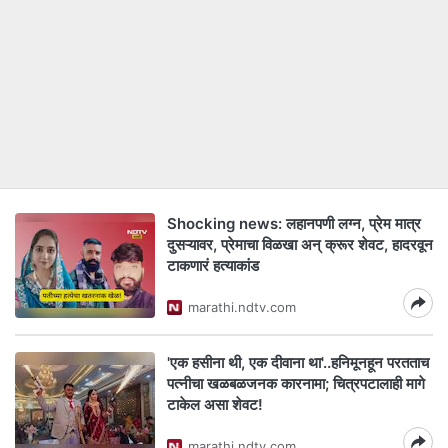
Shocking news: लहानपणी लग्न, प्रेम मात्र
दुसऱ्यावर, प्रेमाचा विळखा अन् क्रूर शेवट, हादरवून
टाकणारं हत्याकांड
marathi.ndtv.com
'एक हसीना थी, एक दीवाना था'..हनिमूनहून परतताच
पत्नीचा खळबळजनक कारनामा; चित्रपटालाही मागे
टाकेल असा शेवट!
marathi.ndtv.com