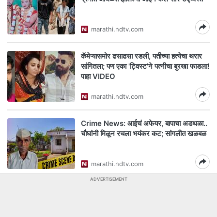
marathi.ndtv.com
कॅमेऱ्यासमोर ढसाढसा रडली, पतीच्या हत्येचा थरार
सांगितला; पण एका 'ट्विस्ट'ने पत्नीचा बुरखा फाडला!
पाहा VIDEO
marathi.ndtv.com
Crime News: आईचं अफेयर, बापाचा अडथळा..
चौघांनी मिळून रचला भयंकर कट; सांगलीत खळबळ
marathi.ndtv.com
ADVERTISEMENT