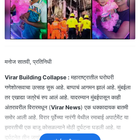
मनोज सातवी, प्रतिनिधी
Virar Building Collapse :
महाराष्ट्रातील घरोघरी
गणेशोत्सवाचा उत्साह सुरू आहे. बाप्पाचं आगमन झालं आहे. मुंबईला
तर एखाद्या जत्रेचं रुप आलं आहे. यादरम्यान मुंबईपासून काही
अंतरावरील विरारमधून (
Virar News
) एक धक्कादायक बातमी
समोर आली आहे. विरार पूर्वेच्या नारंगी येथील रमाबाई अपार्टमेंट या
इमारतीची एक बाजू कोसळल्याने मोठी दुर्घटना घडली आहे. या
दुर्घटनेत तीन जणांचा मृत्यू झाला आहे.