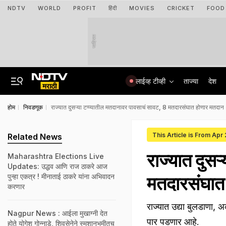
NDTV
WORLD
PROFIT
हिंदी
MOVIES
CRICKET
FOOD
जाहिरात
लाईव्ह टीव्ही
ताज्या
देश
होम
निवडणूक
राज्यात दुसऱ्या टप्प्यातील मतदानावर पावसाचं सावट, 8 मतदारसंघात होणार मतदान
This Article is From Apr
Related News
राज्यात दुसऱ
Maharashtra Elections Live
Updates: उद्धव आणि राज ठाकरे आज
पुन्हा एकत्र ! मीनाताई ठाकरे यांना अभिवादन
मतदारसंघात
करणार
राज्यात उद्या बुलडाणा, 
Nagpur News : आईला मुखाग्नी देत
पार पडणार आहे.
होते योगेश गोन्नाडे, शिवसेनेने स्मशानभूमीतच