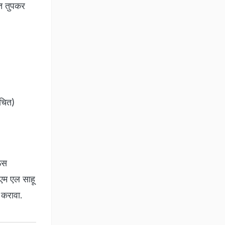
ंत तुपकर
ंचित)
ाऊस
 एम एल साहू
 करावा.