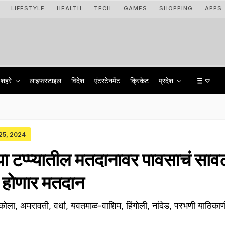
LIFESTYLE
HEALTH
TECH
GAMES
SHOPPING
APPS
शहरे
लाइफस्टाइल
विदेश
एंटरटेनमेंट
क्रिकेट
प्रदेश
 25, 2024
्या टप्प्यातील मतदानावर पावसाचं साव
 होणार मतदान
अकोला, अमरावती, वर्धा, यवतमाळ-वाशिम, हिंगोली, नांदेड, परभणी याठिका