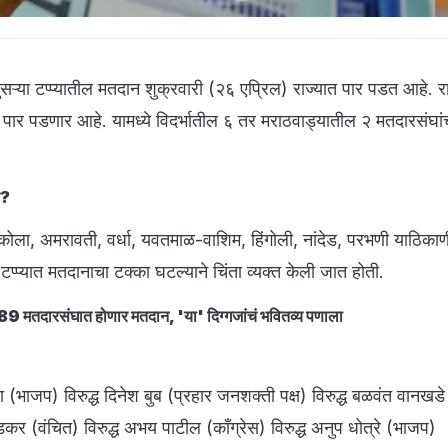
ऱ्या टप्प्यातील मतदान शुक्रवारी (२६ एप्रिल) राज्यात पार पडत आहे. र
र पडणार आहे. यामध्ये विदर्भातील ६ तर मराठवाड्यातील २ मतदारसंघां
न?
अकोला, अमरावती, वर्धा, यवतमाळ-वाशिम, हिंगोली, नांदेड, परभणी याठिका
टप्प्यात मतदानाचा टक्का घटल्याने चिंता व्यक्त केली जात होती.
89 मतदारसंघात होणार मतदान, 'या' दिग्गजांचं भवितव्य पणाला
 (भाजप) विरुद्ध दिनेश बुब (प्रहार जनशक्ती पक्ष) विरुद्ध बळवंत वानखडे
डकर (वंचित) विरुद्ध अभय पाटील (काँग्रेस) विरुद्ध अनुप धोत्रे (भाजप)