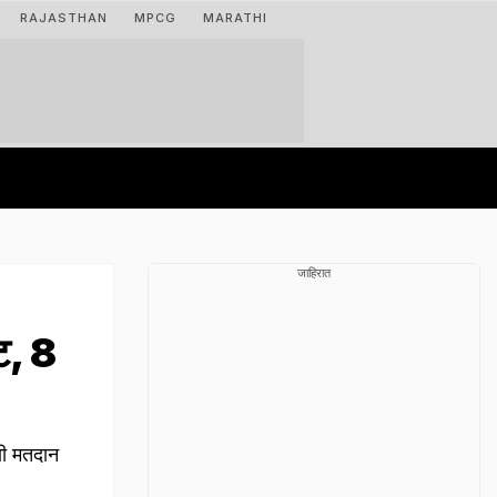
RAJASTHAN
MPCG
MARATHI
जाहिरात
ट, 8
णी मतदान