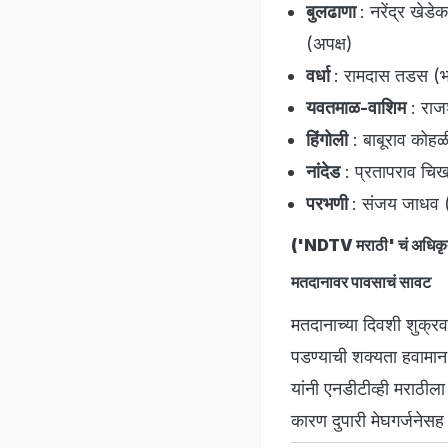
बुलढाणा
: नरेंद्र खेड
(अपक्ष)
वर्धा
: रामदास तडस (भा
यवतमाळ-वाशिम
: राजश
हिंगोली
: बाबूराव कोहळ
नांदेड
: प्रतापराव चिख
परभणी
: संजय जाधव (
('NDTV मराठी' चं अधिकृत
मतदानावर पावसाचं सावट
मतदानाच्या दिवशी शुक्रव
पडण्याची शक्यता हवामान 
यांनी एनडीटीव्ही मराठीला
कारण दुपारी मेघगर्जने