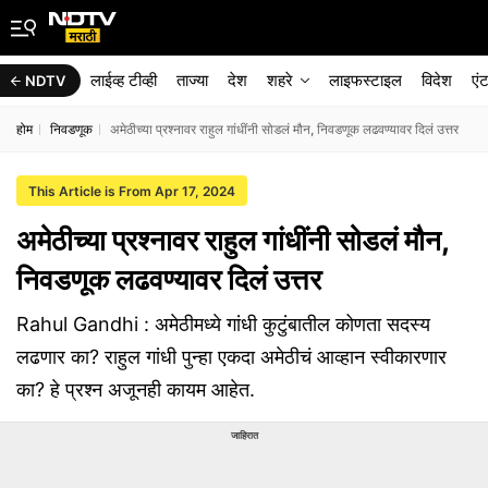
लाईव्ह टीव्ही
ताज्या
देश
शहरे
लाइफस्टाइल
विदेश
एं
NDTV
होम
निवडणूक
अमेठीच्या प्रश्नावर राहुल गांधींनी सोडलं मौन, निवडणूक लढवण्यावर दिलं उत्तर
This Article is From Apr 17, 2024
अमेठीच्या प्रश्नावर राहुल गांधींनी सोडलं मौन,
निवडणूक लढवण्यावर दिलं उत्तर
Rahul Gandhi : अमेठीमध्ये गांधी कुटुंबातील कोणता सदस्य
लढणार का? राहुल गांधी पुन्हा एकदा अमेठीचं आव्हान स्वीकारणार
का? हे प्रश्न अजूनही कायम आहेत.
जाहिरात