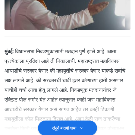
मुंबई:
विधानसभा निवडणुकासाठी मतदान पुर्ण झाले आहे. आता
प्रत्येकाला प्रतिक्षा आहे ती निकालाची. महाराष्ट्रात महाविकास
आघाडीचे सरकार येणार की महायुतीचे सरकार येणार याकडे सर्वांचे
लक्ष लागले आहे. की सरकारची चावी इतर कोणाच्या हाती असणार
याचीही चर्चा आता होवू लागले आहे. निवडणूक मतदानानंतर जे
एक्झिट पोल समोर येत आहेत त्यानुसार काही जण महाविकास
आघाडीचे सरकार येणार असं सांगत आहेत तर काही ठिकाणी
महायुतीला कौल मिळताना दिसत आहे. अशा वेळी राज ठाकरेंच्या
मनसेला किती जागा मिळणार याचेही आकडे एका एक्झिट पोलमधून
संपूर्ण बातमी वाचा