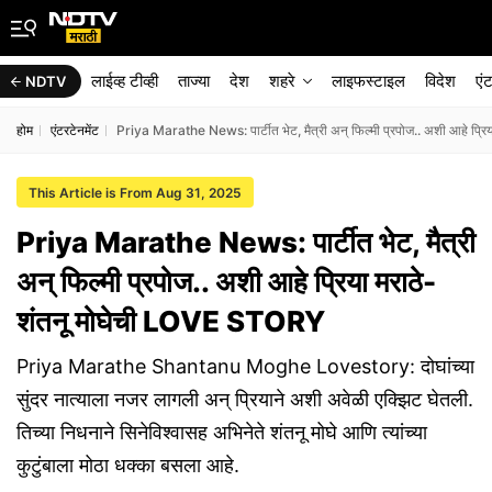
लाईव्ह टीव्ही
ताज्या
देश
शहरे
लाइफस्टाइल
विदेश
एं
NDTV
होम
एंटरटेनमेंट
Priya Marathe News: पार्टीत भेट, मैत्री अन् फिल्मी प्रपोज.. अशी आहे प्
This Article is From Aug 31, 2025
Priya Marathe News: पार्टीत भेट, मैत्री
अन् फिल्मी प्रपोज.. अशी आहे प्रिया मराठे-
शंतनू मोघेची LOVE STORY
Priya Marathe Shantanu Moghe Lovestory: दोघांच्या
सुंदर नात्याला नजर लागली अन् प्रियाने अशी अवेळी एक्झिट घेतली.
तिच्या निधनाने सिनेविश्वासह अभिनेते शंतनू मोघे आणि त्यांच्या
कुटुंबाला मोठा धक्का बसला आहे.