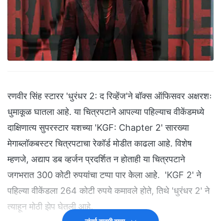
रणवीर सिंह स्टारर 'धुरंधर 2: द रिव्हेंज'ने बॉक्स ऑफिसवर अक्षरशः
धुमाकूळ घातला आहे. या चित्रपटाने आपल्या पहिल्याच वीकेंडमध्ये
दाक्षिणात्य सुपरस्टार यशच्या 'KGF: Chapter 2' सारख्या
मेगाब्लॉकबस्टर चित्रपटाचा रेकॉर्ड मोडीत काढला आहे. विशेष
म्हणजे, अद्याप डब व्हर्जन प्रदर्शित न होताही या चित्रपटाने
जगभरात 300 कोटी रुपयांचा टप्पा पार केला आहे. 'KGF 2' ने
पहिल्या वीकेंडला 264 कोटी रुपये कमावले होते, तिथे 'धुरंधर 2' ने
त्याहून मोठी झेप घेतली आहे.