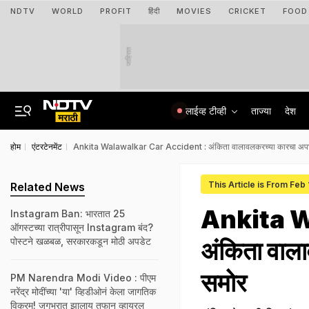
NDTV
WORLD
PROFIT
हिंदी
MOVIES
CRICKET
FOOD
जाहिरात
लाईव्ह टीव्ही
ताज्या
देश
होम
एंटरटेनमेंट
Ankita Walawalkar Car Accident : अंकिता वालावलकरच्या कारचा अ
This Article is From Feb
Related News
Ankita W
Instagram Ban: भारतात 25
ऑगस्टच्या रात्रीपासून Instagram बंद?
पोस्टने खळबळ, सरकारकडून मोठी अपडेट
अंकिता वा
समोर
PM Narendra Modi Video : पीएम
नरेंद्र मोदींच्या 'या' व्हिडीओनं केला जागतिक
विक्रम! जगभरात झालाय तुफान व्हायरल