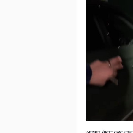
अपघात नेमका कसा झाला य