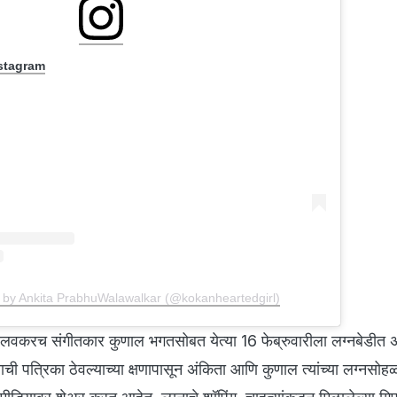
nstagram
 by Ankita PrabhuWalawalkar (@kokanheartedgirl)
 लवकरच संगीतकार कुणाल भगतसोबत येत्या 16 फेब्रुवारीला लग्नबेडी
ाची पत्रिका ठेवल्याच्या क्षणापासून अंकिता आणि कुणाल त्यांच्या लग्नसोह