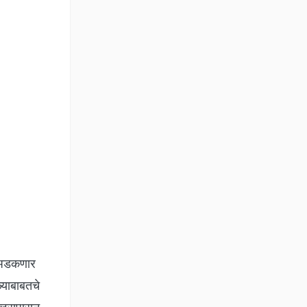
त अडकणार
ळ्याबाबतचे