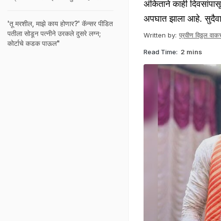
अंकिताने काही दिवसांपा
अपघात झाला आहे. सुदैवा
'तू मरशील, माझे काय होणार?' कॅन्सर पीडित
पतीला सोडून पत्नीने उरकले दुसरे लग्न;
Written by:
प्रवीण विठ्ठल वाकच
कोर्टाचे कडक पाऊल"
Read Time:
2 mins