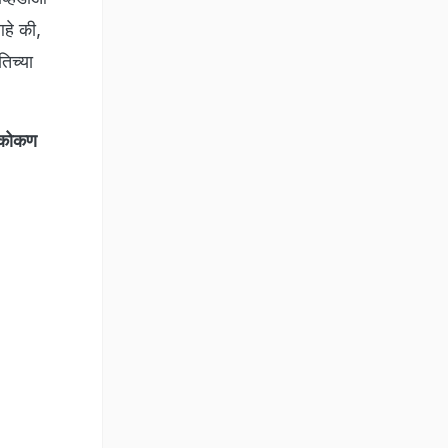
आहे की,
तिच्या
 कोकण