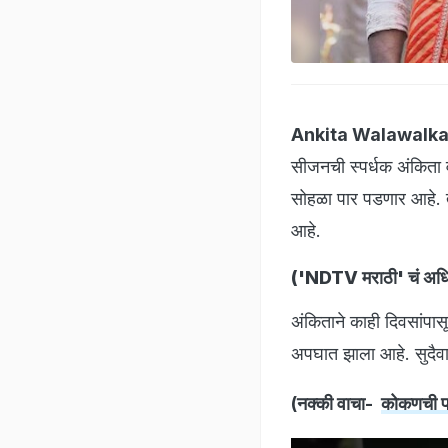
Ankita Walawalka
सीजनची स्पर्धक अंकिता वा
सोहळा पार पडणार आहे. त
आहे.
('NDTV मराठी' चं अधिक
अंकिताने काही दिवसांपा
अपघात झाला आहे. सुदैवा
(नक्की वाचा-
कोकणची परी