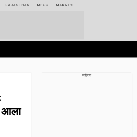
RAJASTHAN
MPCG
MARATHI
जाहिरात
:
O आला