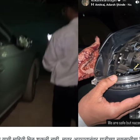
ाची माहिती मिळू शकली नाही. मात्र अपघातानंतर गाडीच्या नुकसानीचा 