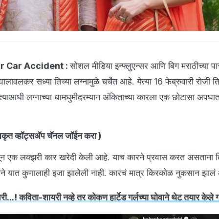
r Car Accident :
सोशल मीडिया इन्फ्लुएन्सर आणि बिग मराठीच्या पा
लावलकर सध्या तिच्या लग्नामुळे चर्चेत आहे. येत्या 16 फेब्रुवारी रोजी त
्याआधी लग्नाच्या धामधुमीदरम्यान अंकिताच्या कारला एक छोटासा अपघा
ृत व्हॉट्सअ‍ॅप चॅनल जॉईन करा
)
सून एक लक्झरी कार खरेदी केली आहे. याच कारने प्रवास करत असताना 
ने यात कुणालाही इजा झालेली नाही. कारचं मात्र किरकोळ नुकसान झालं
...! कविता-शायरी नव्हे तर कोकण हार्टेड गर्लच्या घोवाने थेट तयार केले 