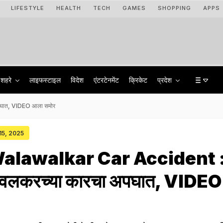
LIFESTYLE
HEALTH
TECH
GAMES
SHOPPING
APPS
शहरे
लाइफस्टाइल
विदेश
एंटरटेनमेंट
क्रिकेट
प्रदेश
पघात, VIDEO आला समोर
 15, 2025
alawalkar Car Accident 
लावलकरच्या कारचा अपघात, VIDE