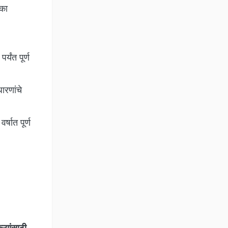
िका
यंत पूर्ण
ारणांचे
्षात पूर्ण
यांसाठी