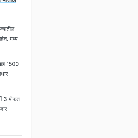
ज्यातील
हेत. मध्य
तिमाह 1500
ाधार
र्षी 3 मोफत
हजार