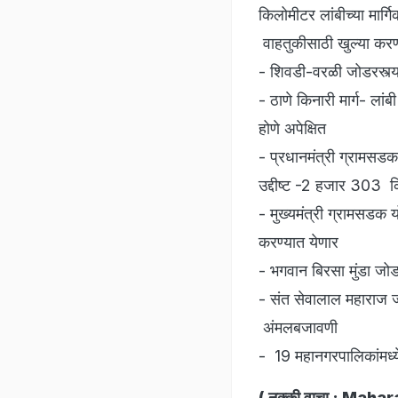
किलोमीटर लांबीच्या मार्
वाहतुकीसाठी खुल्या करण
- शिवडी-वरळी जोडरस्त्
- ठाणे किनारी मार्ग- ला
होणे अपेक्षित
- प्रधानमंत्री ग्रामसडक
उद्दीष्ट -2 हजार 303 किल
- मुख्यमंत्री ग्रामसडक यो
करण्यात येणार
- भगवान बिरसा मुंडा जो
- संत सेवालाल महाराज
अंमलबजावणी
- 19 महानगरपालिकांमध्य
( नक्की वाचा :
Maharash