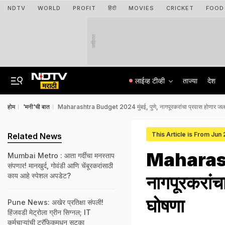
NDTV
WORLD
PROFIT
हिंदी
MOVIES
CRICKET
FOOD
जाहिरात
लाईव्ह टीव्ही
ताज्या
देश
होम
'मनी'ची बात
Maharashtra Budget 2024 मुंबई, पुणे, नागपूरकरांचा प्रवास होणार जलद!
This Article is From Jun
Related News
Maharasht
Mumbai Metro : आता गर्दीचा मनस्ताप
संपणार! मानखुर्द, गोवंडी आणि चेंबूरकरांसाठी
काय आहे स्पेशल अपडेट?
नागपूरकरांच
घोषणा
Pune News: अखेर प्रतिक्षा संपली!
हिंजवडी मेट्रोला ग्रीन सिग्नल; IT
कर्मचाऱ्यांची ट्रॅफिकमधून सुटका